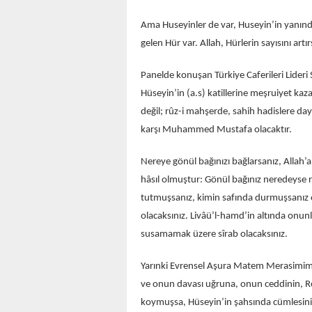
Ama Huseyinler de var, Huseyin’in yanında
gelen Hür var. Allah, Hürlerin sayısını artır
Panelde konuşan Türkiye Caferileri Lider
Hüseyin’in (a.s) katillerine meşruiyet ka
değil; rûz-i mahşerde, sahih hadislere da
karşı Muhammed Mustafa olacaktır.
Nereye gönül bağınızı bağlarsanız, Allah’
hâsıl olmuştur: Gönül bağınız neredeyse 
tutmuşsanız, kimin safında durmuşsanız 
olacaksınız. Livâü’l-hamd’in altında onunl
susamamak üzere sîrab olacaksınız.
Yarınki Evrensel Aşura Matem Merasimimi
ve onun davası uğruna, onun ceddinin, R
koymuşsa, Hüseyin’in şahsında cümlesini y