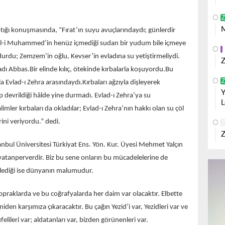
Z
M
ığı konuşmasında, “Fırat’ın suyu avuçlarındaydı; günlerdir
ma Âl-i Muhammed’in henüz içmediği sudan bir yudum bile içmeye
ldurdu; Zemzem’in oğlu, Kevser’in evladına su yetiştirmeliydi.
Z
dı Abbas.Bir elinde kılıç, ötekinde kırbalarla koşuyordu.Bu
Z
la Evlad-ı Zehra arasındaydı.Kırbaları ağzıyla dişleyerek
Y
devrildiği hâlde yine durmadı. Evlad-ı Zehra’ya su
L
imler kırbaları da okladılar; Evlad-ı Zehra’nın hakkı olan su çöl
ni veriyordu.” dedi.
Z
Z
bul Üniversitesi Türkiyat Ens. Yön. Kur. Üyesi Mehmet Yalçın
vatanperverdir. Biz bu sene onların bu mücadelelerine de
eklediği ise dünyanın malumudur.
topraklarda ve bu coğrafyalarda her daim var olacaktır. Elbette
eniden karşımıza çıkaracaktır. Bu çağın Yezid’i var, Yezidleri var ve
lileri var; aldatanları var, bizden görünenleri var.