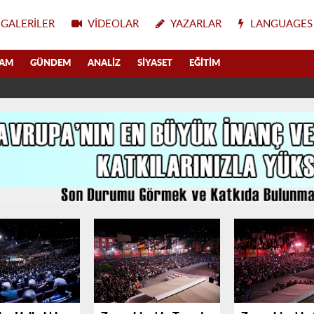
GALERILER
VIDEOLAR
YAZARLAR
LANGUAGES
LAM
GÜNDEM
ANALIZ
SIYASET
EĞITIM