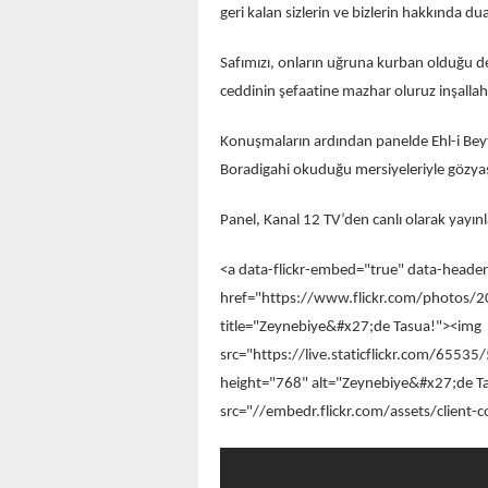
geri kalan sizlerin ve bizlerin hakkında du
Safımızı, onların uğruna kurban olduğu de
ceddinin şefaatine mazhar oluruz inşalla
Konuşmaların ardından panelde Ehl-i Bey
Boradigahi okuduğu mersiyeleriyle gözya
Panel, Kanal 12 TV’den canlı olarak yayınl
<a data-flickr-embed="true" data-header
href="https://www.flickr.com/phot
title="Zeynebiye&#x27;de Tasua!"><img
src="https://live.staticflickr.com/6
height="768" alt="Zeynebiye&#x27;de Ta
src="//embedr.flickr.com/assets/client-c