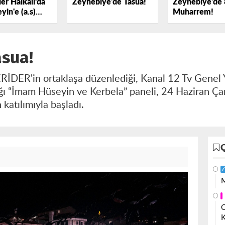
er Halkalı’da
Zeynebiye'de Tasua!
Zeynebiye'de 
yin'e (a.s)
Muharrem!
k Dedi
asua!
İDER'in ortaklaşa düzenlediği, Kanal 12 Tv Genel
ğı “İmam Hüseyin ve Kerbela” paneli, 24 Haziran Ç
 katılımıyla başladı.
Z
M
O
K