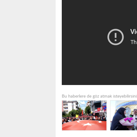
Bu haberlere de göz atmak isteyebilirsini