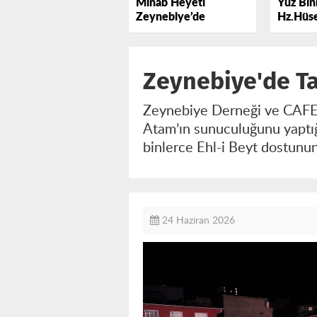
Minab Heyeti
Yüz Binl
Zeynebiye’de
Hz.Hüse
Lebbey
Zeynebiye'de T
Zeynebiye Derneği ve CAFER
Atam’ın sunuculuğunu yaptı
binlerce Ehl-i Beyt dostunun
24 Haziran 2026