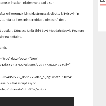
acı etsin inşallah. Bizden yana şad olsun.
ğerleri korumak için sıklaştırmışsak elbette ki Hüseyin’in
h. Bunda da kimsenin tereddüdü olmasın.” dedi.
t dostları, Dünyaca Ünlü Ehl-İ Beyt Meddahı Seyyid Peyman
şlarına boğuldu.
andı.
="true" data-footer="true"
os/204285594@N02/albums/72177720334395089"
5535/55354369272_0586995db7_b.jpg" width="1024"
sua!"/></a><script async
ode.js" charset="utf-8"></script>