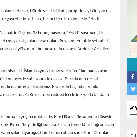
 olanlar da var, Hür de var. Hakikati görüp Huseyin’in yanına
sın; gayretlerini artırsın, hizmetlerinizi daim etsin.” dedi.
i Selahattin Özgündüz konuşmasında, “Yezid’i savunan, Hz.
zandırmaya çalışanlar varsa onlara Peygamberimizin şefaatini
yanarak söylüyorum, bu meselenin davacısı Yezid ve Yezidilere
a andolsun ki, İslami kaynaklardan ve Kur’an’dan bana yakîn
rûz-i mahşerde safınız orada olacak. Burada nerede saf
orada da onunla olacaksınız. Kevser’in başında onunla
a olacaksınız. Ya Kevser’den reddedileceksiniz ya da bir daha
z, bunun ayrışma noktasıdır. Kim Hüseyin’in safında; Hüseyin
esul-i Ekrem’in getirdiği kusursuz İslam temeddünü uğruna can
arın selamlayacağız. Cümlesinin ruhları şad olsun. O ruhları,