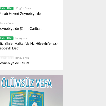
EYNEBIYE
11 gün önce
inab Heyeti Zeynebiye’de
bir ay önce
eynebiye'de Şâm-ı Gariban!
EYNEBIYE
bir ay önce
üz Binler Halkalı’da Hz.Hüseyin'e (a.s)
ebbeyk Dedi
EYNEBIYE
bir ay önce
eynebiye'de Tasua!