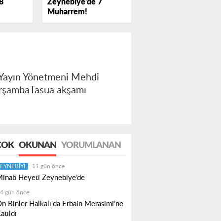
Zeynebiye'de 7
8
Muharrem!
 Yayın Yönetmeni Mehdi
arşambaTasua akşamı
ÇOK
OKUNAN
YORUMLANAN
EYNEBIYE
11 gün önce
inab Heyeti Zeynebiye’de
4 gün önce
n Binler Halkalı'da Erbain Merasimi’ne
atıldı