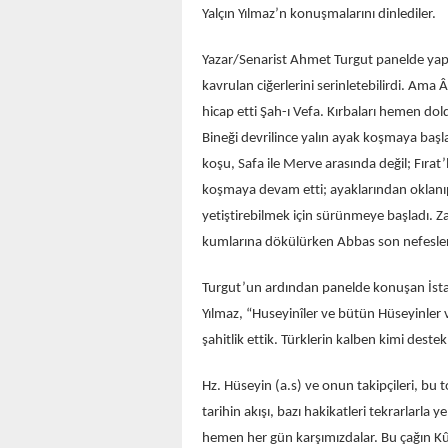
Yalçın Yılmaz’n konuşmalarını dinlediler.
Yazar/Senarist Ahmet Turgut panelde yapt
kavrulan ciğerlerini serinletebilirdi. A
hicap etti Şah-ı Vefa. Kırbaları hemen do
Bineği devrilince yalın ayak koşmaya başla
koşu, Safa ile Merve arasında değil; Fırat’
koşmaya devam etti; ayaklarından oklanıp 
yetiştirebilmek için sürünmeye başladı. Zal
kumlarına dökülürken Abbas son nefesleri
Turgut’un ardından panelde konuşan İstan
Yılmaz, “Huseyinîler ve bütün Hüseyinler 
şahitlik ettik. Türklerin kalben kimi dest
Hz. Hüseyin (a.s) ve onun takipçileri, bu 
tarihin akışı, bazı hakikatleri tekrarlarla y
hemen her gün karşımızdalar. Bu çağın Kûfe