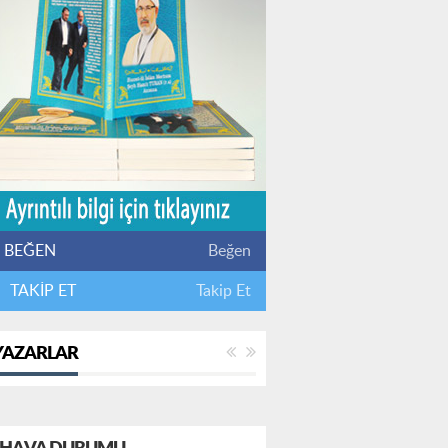
BEĞEN
Beğen
TAKİP ET
Takip Et
YAZARLAR