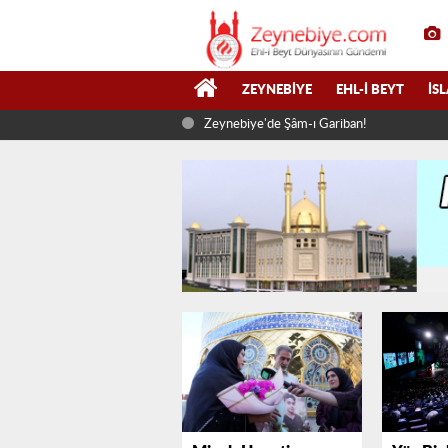
ZEYNEBIYE
EHL-I BEYT
İS
Zeynebiye'de Şâm-ı Gariban!