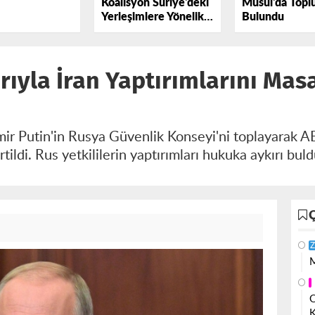
Koalisyon Suriye'deki
Musul'da Topl
Yerleşimlere Yönelik
Bulundu
Saldırıda Misket
Bombası Kullandı
ıyla İran Yaptırımlarını Masa
ir Putin'in Rusya Güvenlik Konseyi'ni toplayarak AB
tildi. Rus yetkililerin yaptırımları hukuka aykırı bul
Z
M
O
K