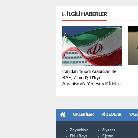
İLGILI HABERLER
İran'dan 'Suudi Arabistan İle
BAE, 7 bin IŞİD'liyi
Afganistan'a Yerleştirdi' İddiası
GALERILER
VIDEOLAR
YAZ
Zeynebiye
Siyaset
Ehl-i Beyt
Eğitim