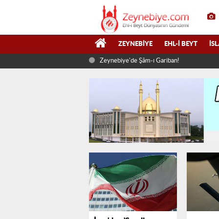
ZEYNEBIYE
EHL-I BEYT
İS
Zeynebiye'de Şâm-ı Gariban!