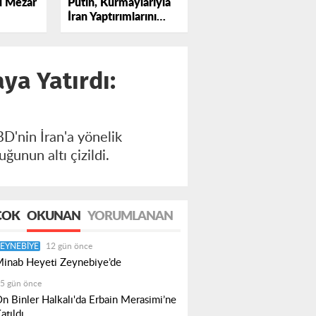
u Mezar
Putin, Kurmaylarıyla
İran Yaptırımlarını
Masaya Yatırdı:
Hukuka Aykırı
ya Yatırdı:
D'nin İran'a yönelik
duğunun altı çizildi.
ÇOK
OKUNAN
YORUMLANAN
EYNEBIYE
12 gün önce
inab Heyeti Zeynebiye’de
5 gün önce
n Binler Halkalı'da Erbain Merasimi’ne
atıldı