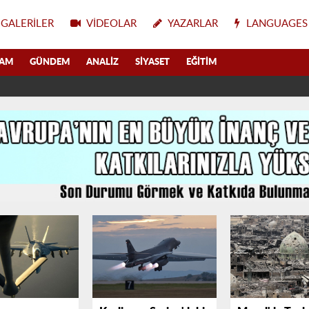
GALERILER
VIDEOLAR
YAZARLAR
LANGUAGES
LAM
GÜNDEM
ANALIZ
SIYASET
EĞITIM