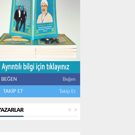
BEĞEN
Beğen
TAKİP ET
Takip Et
YAZARLAR