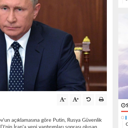
v'un açıklamasına göre Putin, Rusya Güvenlik
O
D'nin İran'a yeni yaptırımları sonrası oluşan