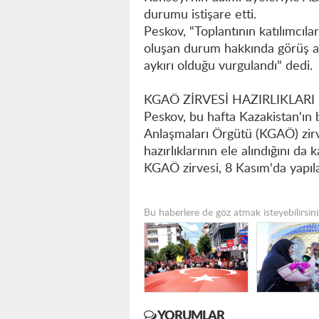
durumu istişare etti.
Peskov, "Toplantının katılımcıla
oluşan durum hakkında görüş al
aykırı olduğu vurgulandı" dedi.
KGAÖ ZİRVESİ HAZIRLIKLARI 
Peskov, bu hafta Kazakistan'ın 
Anlaşmaları Örgütü (KGAÖ) zirv
hazırlıklarının ele alındığını da k
KGAÖ zirvesi, 8 Kasım'da yapıl
Bu haberlere de göz atmak isteyebilirsini
YORUMLAR