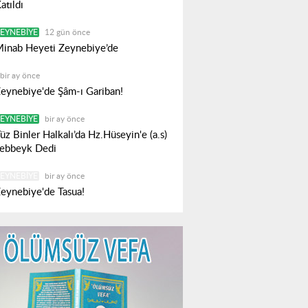
atıldı
EYNEBIYE
12 gün önce
inab Heyeti Zeynebiye’de
bir ay önce
eynebiye'de Şâm-ı Gariban!
EYNEBIYE
bir ay önce
üz Binler Halkalı’da Hz.Hüseyin'e (a.s)
ebbeyk Dedi
EYNEBIYE
bir ay önce
eynebiye'de Tasua!