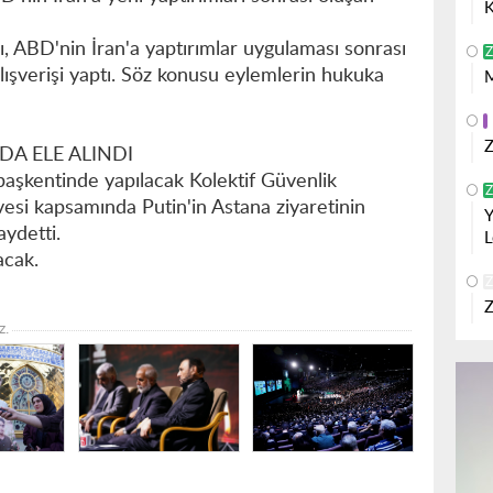
K
rı, ABD'nin İran'a yaptırımlar uygulaması sonrası
Z
ışverişi yaptı. Söz konusu eylemlerin hukuka
M
Z
DA ELE ALINDI
başkentinde yapılacak Kolektif Güvenlik
Z
esi kapsamında Putin'in Astana ziyaretinin
Y
aydetti.
L
acak.
Z
Z
z.