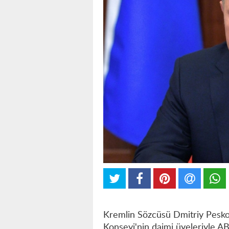
Kremlin Sözcüsü Dmitriy Pesko
Konseyi'nin daimi üyeleriyle AB