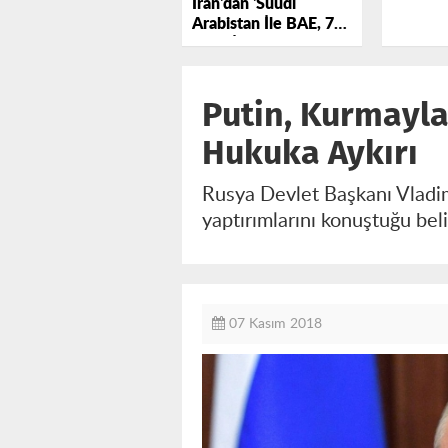
İran'dan 'Suudi
Arabistan İle BAE, 7
bin IŞİD'liyi
Afganistan'a
Yerleştirdi' İddiası
Putin, Kurmaylar
Hukuka Aykırı
Rusya Devlet Başkanı Vladim
yaptırımlarını konuştuğu belir
07 Kasım 2018