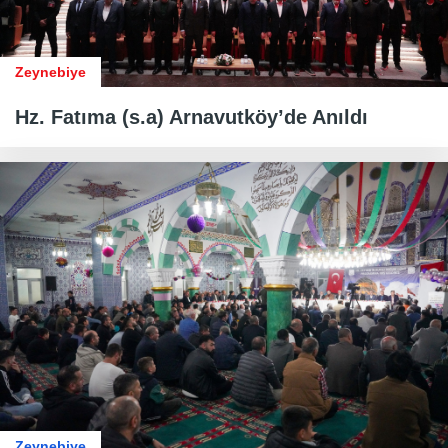
Zeynebiye
Hz. Fatıma (s.a) Arnavutköy’de Anıldı
Zeynebiye