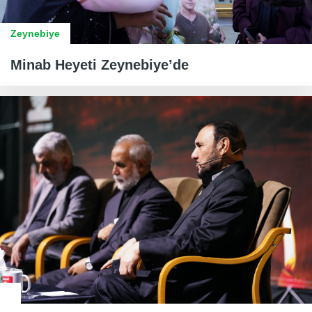
Zeynebiye
Minab Heyeti Zeynebiye’de