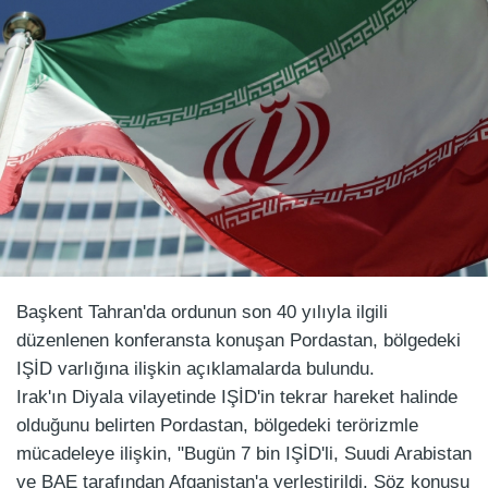
Başkent Tahran'da ordunun son 40 yılıyla ilgili
düzenlenen konferansta konuşan Pordastan, bölgedeki
IŞİD varlığına ilişkin açıklamalarda bulundu.
Irak'ın Diyala vilayetinde IŞİD'in tekrar hareket halinde
olduğunu belirten Pordastan, bölgedeki terörizmle
mücadeleye ilişkin, "Bugün 7 bin IŞİD'li, Suudi Arabistan
ve BAE tarafından Afganistan'a yerleştirildi. Söz konusu