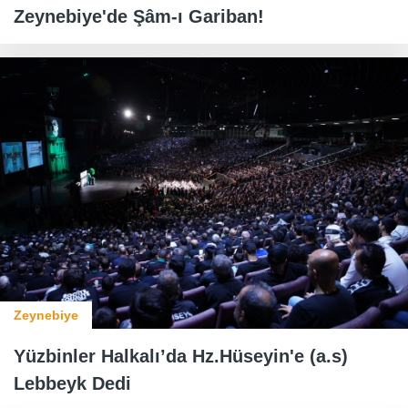
Zeynebiye'de Şâm-ı Gariban!
Zeynebiye
Yüzbinler Halkalı’da Hz.Hüseyin'e (a.s)
Lebbeyk Dedi