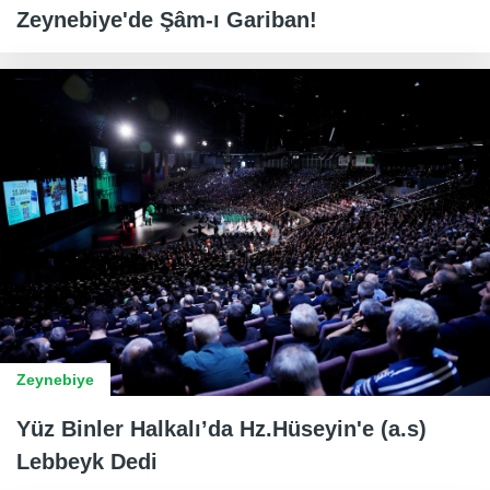
Zeynebiye'de Şâm-ı Gariban!
Zeynebiye
Yüz Binler Halkalı’da Hz.Hüseyin'e (a.s)
Lebbeyk Dedi