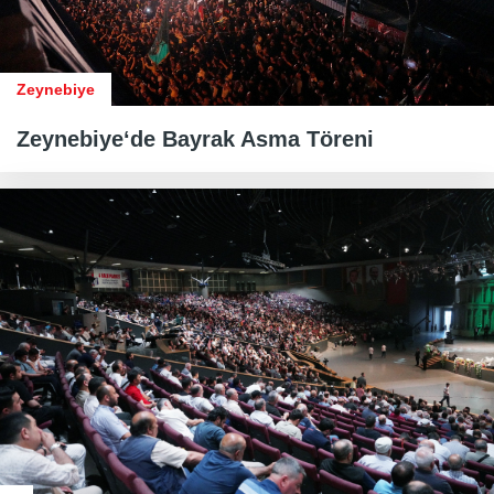
Zeynebiye
Zeynebiye‘de Bayrak Asma Töreni