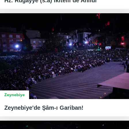
Hz. Rugayye (s.a) İkitelli’de Anıldı
Zeynebiye
Zeynebiye'de Şâm-ı Gariban!