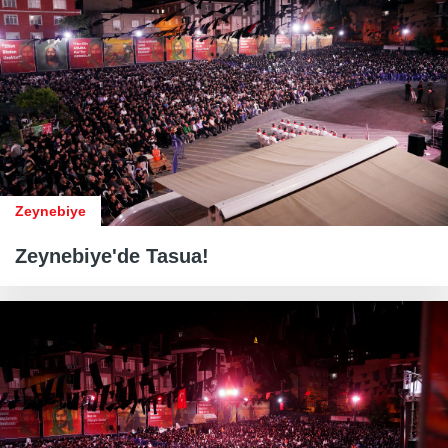
Zeynebiye
Zeynebiye'de Tasua!