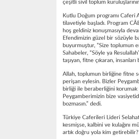
çeşitli sivil toplum kuruluşlarını
Kutlu Doğum programı Caferi Al
tilavetiyle başladı. Program C
hoş geldiniz konuşmasıyla dev
Efendimizin güzel bir sözüyle 
buyurmuştur, “Size toplumun en
Sahabeler, “Söyle ya Resulalla
taşıyan, fitne çıkaran, insanları
Allah, toplumun birliğine fitne s
perişan eylesin. Bizler Peyga
birliği ile beraberliğini korumak
Peygamberimizin bize vasiyetidi
bozmasın.” dedi.
Türkiye Caferileri Lideri Selaha
kesmişse, kalbini ve kulağını 
artık doğru yola kim getirebilir