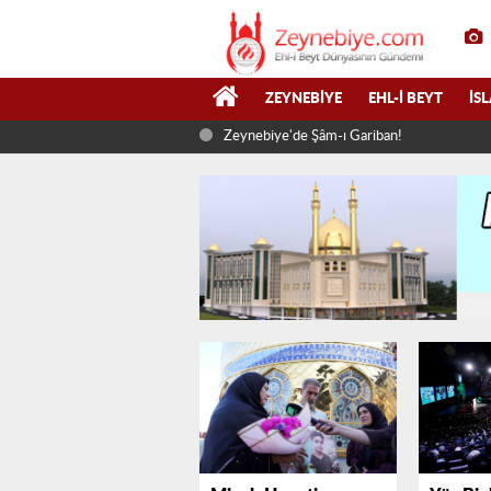
ZEYNEBIYE
EHL-I BEYT
İS
Zeynebiye'de Şâm-ı Gariban!