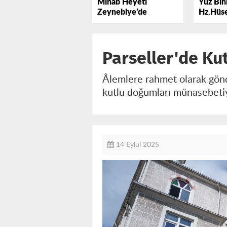
Minab Heyeti
Yüz Binl
Zeynebiye’de
Hz.Hüse
Lebbey
​​​​​​​Parseller'd
​​​​​​​Âlemlere rahmet olarak
kutlu doğumları münasebetiy
14 Eylul 2025