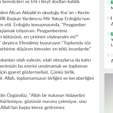
n temsilcileri ve Ehl-i Beyt dostları katıldı.
Z
M
imi Alican Akbalık’ın okuduğu Kur’an-ı Kerim
ÂBİR Başkan Yardımcısı Mir Yakup Erdoğdu’nun
Z
am etti. Erdoğdu konuşmasında, “Peygamber
başlamak istiyorum. Peygamberimiz
Z
 kötüsünü, en çirkinini söyleyeyim mi?”
Y
h” deyince Efendimiz buyuruyor:“Toplumda söz
L
 birbirine düşüren kimseler en kötü insanlardır.”
Z
okanları ıslah eylesin; ıslah olmazlarsa da kahrı
Z
mberimizin bu emrini unutmamalı ve toplumun
 için gayret göstermeliyiz. Çünkü birlik,
r. Allah, toplumumuzun birliğini ve beraberliğini
ttin Özgündüz, “Allah bir kulunun hidayetini
mühürlemişse, gözünün nurunu çekmişse, onu
? Allah’tan başka kimse getiremez.