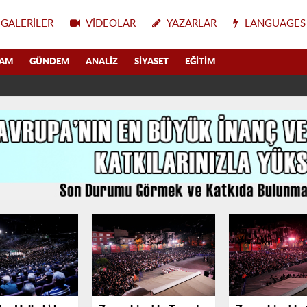
GALERILER
VIDEOLAR
YAZARLAR
LANGUAGES
LAM
GÜNDEM
ANALIZ
SIYASET
EĞITIM