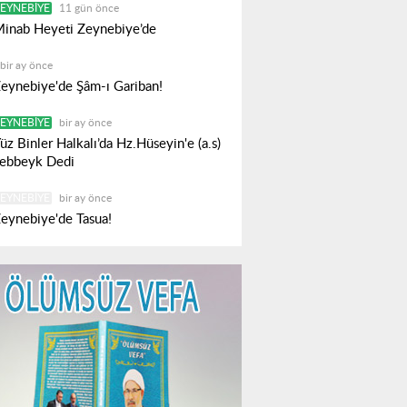
EYNEBIYE
11 gün önce
inab Heyeti Zeynebiye’de
bir ay önce
eynebiye'de Şâm-ı Gariban!
EYNEBIYE
bir ay önce
üz Binler Halkalı’da Hz.Hüseyin'e (a.s)
ebbeyk Dedi
EYNEBIYE
bir ay önce
eynebiye'de Tasua!