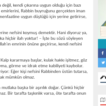
 değil, kendi çıkarına uygun olduğu için bazı
ın emirlerini, Rabbin buyruğunu gerçekten iman
enfaatine uygun düştüğü için yerine getirirse,
 yerine nefsini koymuş demektir. Hani diyoruz ya,
aşka hiçbir ilah yoktur! – İşte bu sözü söyleyen
Allah’ın emrinin önüne geçirirse, kendi nefsini
Kalp kararmaya başlar, kulak hakkı işitmez, göz
yma, görme ve idrak etme kabiliyeti kaybolur.
yor: Eğer kişi nefsini Rabbinden üstün tutarsa,
amak mümkün olmaz.
a mutlaka başka bir aşırılık doğar. Çünkü hiçbir
almaz. Bir tarafta taşkınlık varsa, öte tarafta onun