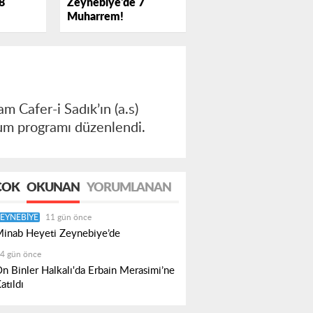
Zeynebiye'de 7
8
Muharrem!
m Cafer-i Sadık’ın (a.s)
ğum programı düzenlendi.
ÇOK
OKUNAN
YORUMLANAN
EYNEBIYE
11 gün önce
inab Heyeti Zeynebiye’de
4 gün önce
n Binler Halkalı'da Erbain Merasimi’ne
atıldı