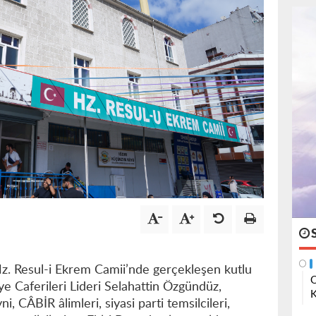
Hz. Resul-i Ekrem Camii’nde gerçekleşen kutlu
O
e Caferileri Lideri Selahattin Özgündüz,
K
 CÂBİR âlimleri, siyasi parti temsilcileri,