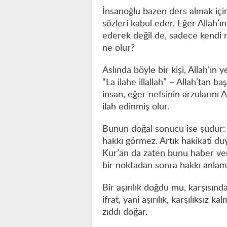
İnsanoğlu bazen ders almak için
sözleri kabul eder. Eğer Allah’
ederek değil de, sadece kendi m
ne olur?
Aslında böyle bir kişi, Allah’ın
“La ilahe illallah” – Allah’tan b
insan, eğer nefsinin arzularını 
ilah edinmiş olur.
Bunun doğal sonucu ise şudur: 
hakkı görmez. Artık hakikati du
Kur’an da zaten bunu haber veri
bir noktadan sonra hakkı anl
Bir aşırılık doğdu mu, karşısınd
ifrat, yani aşırılık, karşılıksız k
zıddı doğar.