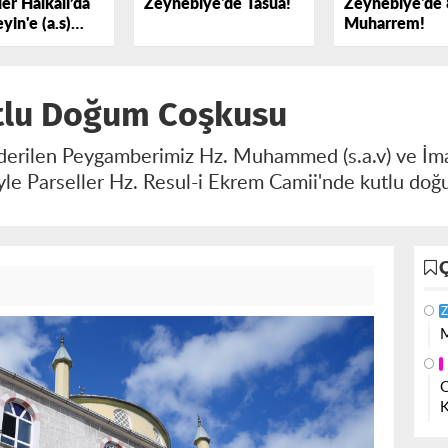
er Halkalı’da
Zeynebiye'de Tasua!
Zeynebiye'de 
yin'e (a.s)
Muharrem!
k Dedi
e Kutlu Doğum Coşkusu
 gönderilen Peygamberimiz Hz. Muhammed (s.a.v) ve İma
le Parseller Hz. Resul-i Ekrem Camii'nde kutlu do
Z
M
O
K