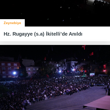
Zeynebiye
Hz. Rugayye (s.a) İkitelli’de Anıldı