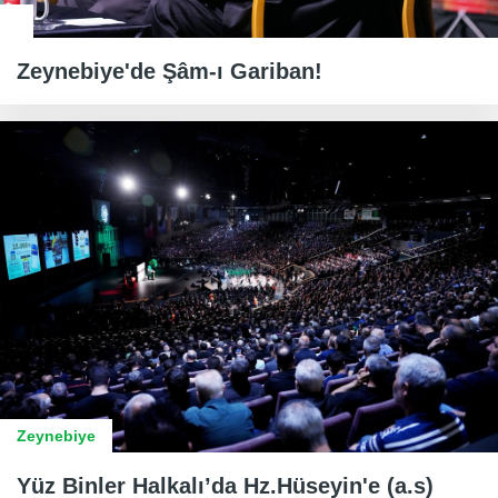
Zeynebiye'de Şâm-ı Gariban!
Zeynebiye
Yüz Binler Halkalı’da Hz.Hüseyin'e (a.s)