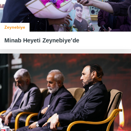
Zeynebiye
Minab Heyeti Zeynebiye’de