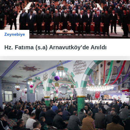
Zeynebiye
Hz. Fatıma (s.a) Arnavutköy’de Anıldı