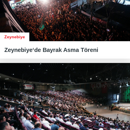
Zeynebiye
Zeynebiye‘de Bayrak Asma Töreni