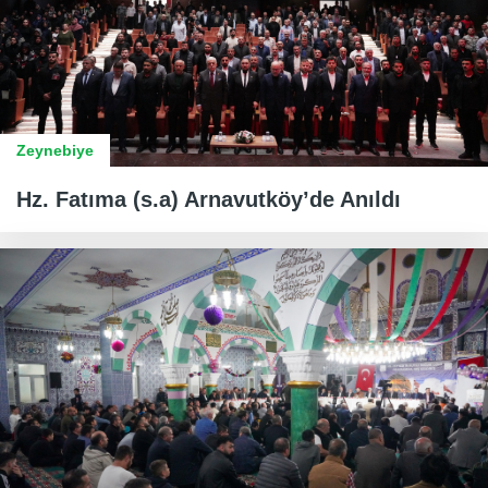
Zeynebiye
Hz. Fatıma (s.a) Arnavutköy’de Anıldı