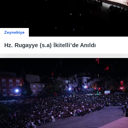
Zeynebiye
Hz. Rugayye (s.a) İkitelli’de Anıldı