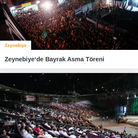
Zeynebiye
Zeynebiye‘de Bayrak Asma Töreni