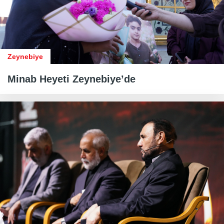
Zeynebiye
Minab Heyeti Zeynebiye’de