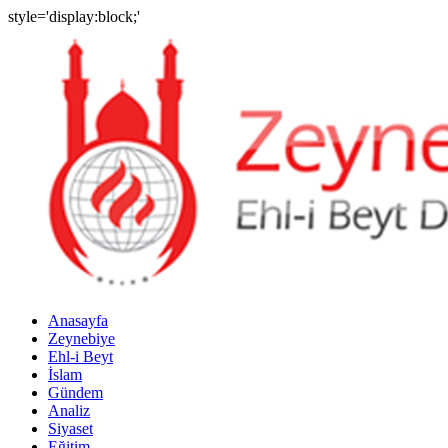
style='display:block;'
Anasayfa
Zeynebiye
Ehl-i Beyt
İslam
Gündem
Analiz
Siyaset
Eğitim