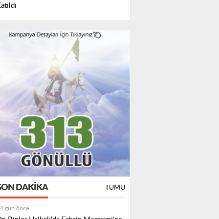
atıldı
SON DAKIKA
TÜMÜ
4 gün önce