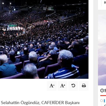
K
ri Selahattin Özgündüz, CAFERİDER Başkanı