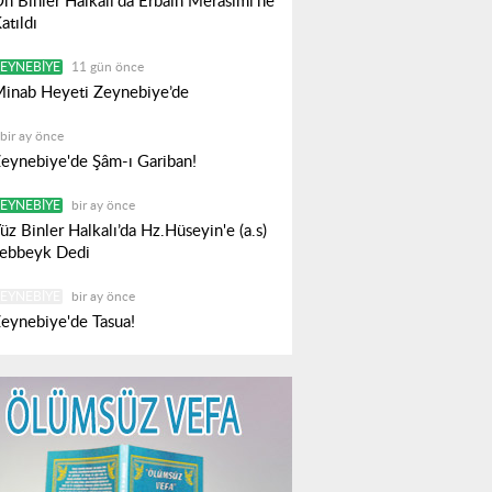
n Binler Halkalı'da Erbain Merasimi’ne
atıldı
EYNEBIYE
11 gün önce
inab Heyeti Zeynebiye’de
bir ay önce
eynebiye'de Şâm-ı Gariban!
EYNEBIYE
bir ay önce
üz Binler Halkalı’da Hz.Hüseyin'e (a.s)
ebbeyk Dedi
EYNEBIYE
bir ay önce
eynebiye'de Tasua!