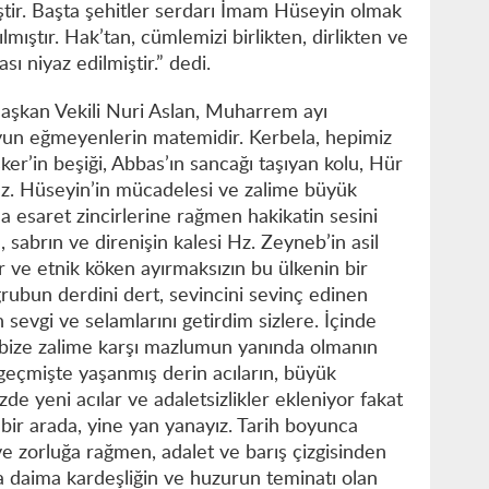
tir. Başta şehitler serdarı İmam Hüseyin olmak
mıştır. Hak’tan, cümlemizi birlikten, dirlikten ve
ı niyaz edilmiştir.” dedi.
aşkan Vekili Nuri Aslan, Muharrem ayı
yun eğmeyenlerin matemidir. Kerbela, hepimiz
sker’in beşiği, Abbas’ın sancağı taşıyan kolu, Hür
 Hz. Hüseyin’in mücadelesi ve zalime büyük
a esaret zincirlerine rağmen hakikatin sesini
, sabrın ve direnişin kalesi Hz. Zeyneb’in asil
ür ve etnik köken ayırmaksızın bu ülkenin bir
grubun derdini dert, sevincini sevinç edinen
evgi ve selamlarını getirdim sizlere. İçinde
ize zalime karşı mazlumun yanında olmanın
geçmişte yaşanmış derin acıların, büyük
de yeni acılar ve adaletsizlikler ekleniyor fakat
 bir arada, yine yan yanayız. Tarih boyunca
a ve zorluğa rağmen, adalet ve barış çizgisinden
 daima kardeşliğin ve huzurun teminatı olan