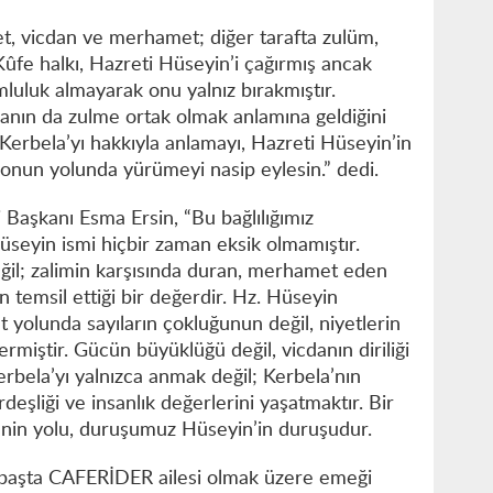
et, vicdan ve merhamet; diğer tarafta zulüm,
 Kûfe halkı, Hazreti Hüseyin’i çağırmış ancak
luluk almayarak onu yalnız bırakmıştır.
anın da zulme ortak olmak anlamına geldiğini
 Kerbela’yı hakkıyla anlamayı, Hazreti Hüseyin’in
 onun yolunda yürümeyi nasip eylesin.” dedi.
Başkanı Esma Ersin, “Bu bağlılığımız
Hüseyin ismi hiçbir zaman eksik olmamıştır.
eğil; zalimin karşısında duran, merhamet eden
 temsil ettiği bir değerdir. Hz. Hüseyin
t yolunda sayıların çokluğunun değil, niyetlerin
rmiştir. Gücün büyüklüğü değil, vicdanın diriliği
erbela’yı yalnızca anmak değil; Kerbela’nın
rdeşliği ve insanlık değerlerini yaşatmaktır. Bir
i’nin yolu, duruşumuz Hüseyin’in duruşudur.
n başta CAFERİDER ailesi olmak üzere emeği