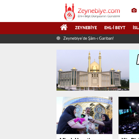
ZEYNEBIYE
EHL-I BEYT
İS
Zeynebiye'de Şâm-ı Gariban!