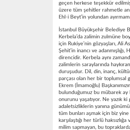
geçen herkese teşekkür edilmiş
üzere tüm şehitler rahmetle anıl
Ehl-i Beyt’in yolundan ayırmamas
İstanbul Büyükşehir Belediye B
Kerbela’da zalimin zulmüne bo
için Rukiye’nin gözyaşları, Ali A
Şehit’in inancı ve adanmışlığı,
direncidir. Kerbela aynı zamand
zalimlerin saraylarında haykıran
duruşudur. Dil, din, inanç, kült
parçası olan her bir toplumsal 
Ekrem (İmamoğlu) Başkanımızın s
bulunduğumuz bu mübarek ay b
onurunu yaşatıyor. Ne yazık ki 
adaletsizliklerin yanına günümüz
tüm bunları aşmak için biz yine
karşılaştığı her türlü haksızlığ
milim sapmayan, bu topraklarda