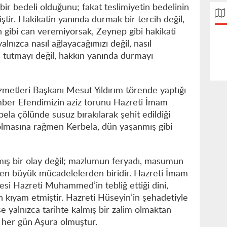
bir bedeli olduğunu; fakat teslimiyetin bedelinin
tir. Hakikatin yanında durmak bir tercih değil,
 gibi can veremiyorsak, Zeynep gibi hakikati
alnızca nasıl ağlayacağımızı değil, nasıl
 tutmayı değil, hakkın yanında durmayı
zmetleri Başkanı Mesut Yıldırım törende yaptığı
ber Efendimizin aziz torunu Hazreti İmam
ela çölünde susuz bırakılarak şehit edildiği
olmasına rağmen Kerbela, dün yaşanmış gibi
nmış bir olay değil; mazlumun feryadı, masumun
 en büyük mücadelelerden biridir. Hazreti İmam
si Hazreti Muhammed’in tebliğ ettiği dini,
in kıyam etmiştir. Hazreti Hüseyin’in şehadetiyle
ise yalnızca tarihte kalmış bir zalim olmaktan
, her gün Aşura olmuştur.