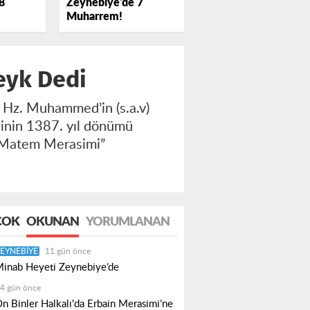
Zeynebiye'de 7
8
Muharrem!
beyk Dedi
, Hz. Muhammed’in (s.a.v)
sinin 1387. yıl dönümü
a Matem Merasimi”
ÇOK
OKUNAN
YORUMLANAN
EYNEBIYE
11 gün önce
inab Heyeti Zeynebiye’de
4 gün önce
n Binler Halkalı'da Erbain Merasimi’ne