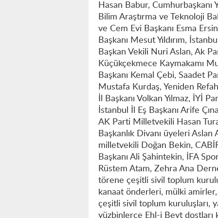
Hasan Babur, Cumhurbaşkanı Ya
Bilim Araştırma ve Teknoloji Ba
ve Cem Evi Başkanı Esma Ersin,
Başkanı Mesut Yıldırım, İstanbu
Başkan Vekili Nuri Aslan, Ak Par
Küçükçekmece Kaymakamı Must
Başkanı Kemal Çebi, Saadet Par
Mustafa Kurdaş, Yeniden Refah 
İl Başkanı Volkan Yılmaz, İYİ Pa
İstanbul İl Eş Başkanı Arife Çın
AK Parti Milletvekili Hasan Tur
Başkanlık Divanı üyeleri Aslan 
milletvekili Doğan Bekin, CAB
Başkanı Ali Şahintekin, İFA Sp
Rüstem Atam, Zehra Ana Derne
törene çeşitli sivil toplum kurulu
kanaat önderleri, mülki amirler,
çeşitli sivil toplum kuruluşları,
yüzbinlerce Ehl-i Beyt dostları k