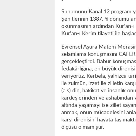
Sunumunu Kanal 12 program ya
Şehitlerinin 1387. Yıldönümü an
okunmasının ardından Kur'an-
Kur'an-ı Kerim tilaveti ile başlad
Evrensel Aşura Matem Merasim
selamlama konuşmasını CAFER
gerçekleştirdi. Babur konuşması
fedakârlığına, en büyük direniş
veriyoruz. Kerbela, yalnızca tari
ile zulmün, izzet ile zilletin ka
(a.s) din, hakikat ve insanlık o
kardeşlerinden ve ashabından v
altında yaşamayı ise zillet say
anmak, onun mücadelesini anla
karşı direnişini hayata taşımak
ölçüsü olmamıştır.