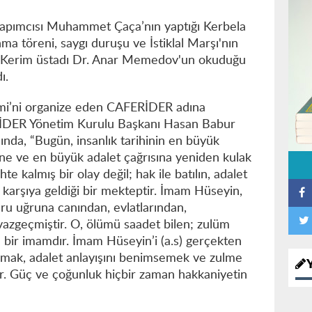
pımcısı Muhammet Çaça’nın yaptığı Kerbela
ma töreni, saygı duruşu ve İstiklal Marşı'nın
ı Kerim üstadı Dr. Anar Memedov'un okuduğu
ı.
i’ni organize eden CAFERİDER adına
İDER Yönetim Kurulu Başkanı Hasan Babur
nda, “Bugün, insanlık tarihinin en büyük
ine ve en büyük adalet çağrısına yeniden kulak
hte kalmış bir olay değil; hak ile batılın, adalet
rşı karşıya geldiği bir mekteptir. İmam Hüseyin,
nuru uğruna canından, evlatlarından,
azgeçmiştir. O, ölümü saadet bilen; zulüm
an bir imamdır. İmam Hüseyin’i (a.s) gerçekten
mak, adalet anlayışını benimsemek ve zulme
tır. Güç ve çoğunluk hiçbir zaman hakkaniyetin