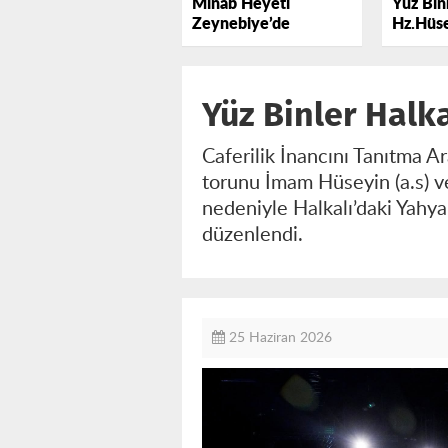
Minab Heyeti
Yüz Binl
Zeynebiye’de
Hz.Hüse
Lebbey
Yüz Binler Halk
Caferilik İnancını Tanıtma 
torunu İmam Hüseyin (a.s) v
nedeniyle Halkalı’daki Yahy
düzenlendi.
25 Haziran 2026