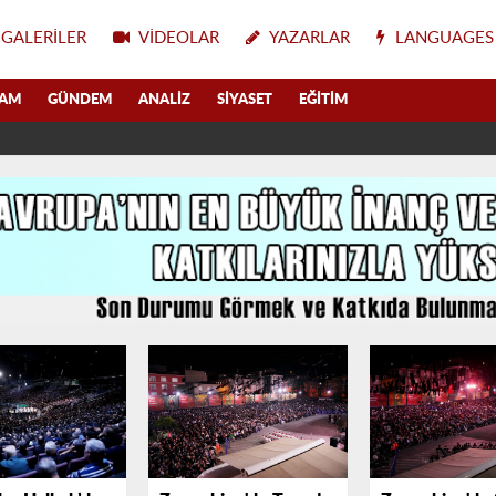
GALERILER
VIDEOLAR
YAZARLAR
LANGUAGES
LAM
GÜNDEM
ANALIZ
SIYASET
EĞITIM