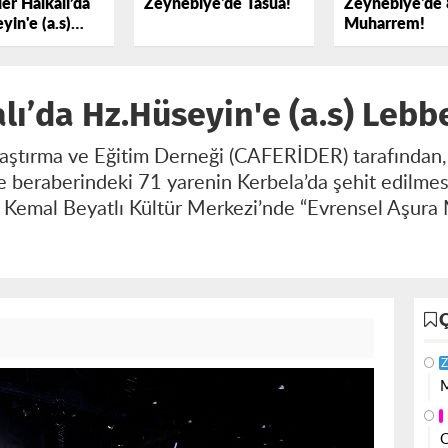
er Halkalı’da
Zeynebiye'de Tasua!
Zeynebiye'de 
yin'e (a.s)
Muharrem!
k Dedi
alı’da Hz.Hüseyin'e (a.s) Leb
Araştırma ve Eğitim Derneği (CAFERİDER) tarafından
e beraberindeki 71 yarenin Kerbela’da şehit edilme
a Kemal Beyatlı Kültür Merkezi’nde “Evrensel Aşur
Z
M
O