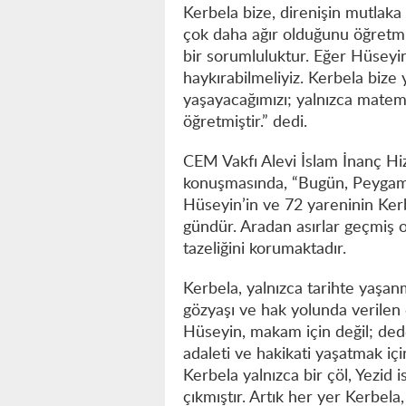
Kerbela bize, direnişin mutlaka 
çok daha ağır olduğunu öğretmiş
bir sorumluluktur. Eğer Hüseyin
haykırabilmeliyiz. Kerbela bize y
yaşayacağımızı; yalnızca matem
öğretmiştir.” dedi.
CEM Vakfı Alevi İslam İnanç Hi
konuşmasında, “Bugün, Peygam
Hüseyin’in ve 72 yareninin Kerb
gündür. Aradan asırlar geçmiş 
tazeliğini korumaktadır.
Kerbela, yalnızca tarihte yaşa
gözyaşı ve hak yolunda verilen
Hüseyin, makam için değil; dede
adaleti ve hakikati yaşatmak iç
Kerbela yalnızca bir çöl, Yezid 
çıkmıştır. Artık her yer Kerbela