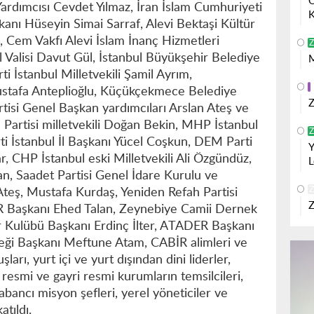
O
rdımcısı Cevdet Yılmaz, İran İslam Cumhuriyeti
K
kanı Hüseyin Simai Sarraf, Alevi Bektaşi Kültür
 Cem Vakfı Alevi İslam İnanç Hizmetleri
Z
l Valisi Davut Gül, İstanbul Büyükşehir Belediye
M
ti İstanbul Milletvekili Şamil Ayrım,
afa Anteplioğlu, Küçükçekmece Belediye
Z
tisi Genel Başkan yardımcıları Arslan Ateş ve
Partisi milletvekili Doğan Bekin, MHP İstanbul
Z
rti İstanbul İl Başkanı Yücel Coşkun, DEM Parti
Y
ar, CHP İstanbul eski Milletvekili Ali Özgündüz,
L
an, Saadet Partisi Genel İdare Kurulu ve
Z
Ateş, Mustafa Kurdaş, Yeniden Refah Partisi
Z
İR Başkanı Ehed Talan, Zeynebiye Camii Dernek
or Kulübü Başkanı Erdinç İlter, ATADER Başkanı
ği Başkanı Meftune Atam, CABİR alimleri ve
şları, yurt içi ve yurt dışından dini liderler,
 resmi ve gayri resmi kurumların temsilcileri,
 yabancı misyon şefleri, yerel yöneticiler ve
atıldı.