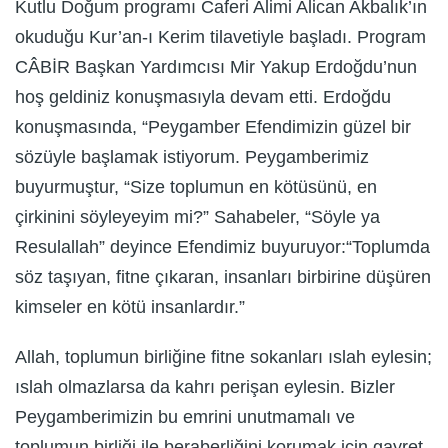
Kutlu Doğum programı Caferi Alimi Alican Akbalık’ın
okuduğu Kur’an-ı Kerim tilavetiyle başladı. Program
CÂBİR Başkan Yardımcısı Mir Yakup Erdoğdu’nun
hoş geldiniz konuşmasıyla devam etti. Erdoğdu
konuşmasında, “Peygamber Efendimizin güzel bir
sözüyle başlamak istiyorum. Peygamberimiz
buyurmuştur, “Size toplumun en kötüsünü, en
çirkinini söyleyeyim mi?” Sahabeler, “Söyle ya
Resulallah” deyince Efendimiz buyuruyor:“Toplumda
söz taşıyan, fitne çıkaran, insanları birbirine düşüren
kimseler en kötü insanlardır.”
Allah, toplumun birliğine fitne sokanları ıslah eylesin;
ıslah olmazlarsa da kahrı perişan eylesin. Bizler
Peygamberimizin bu emrini unutmamalı ve
toplumun birliği ile beraberliğini korumak için gayret