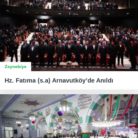
Zeynebiye
Hz. Fatıma (s.a) Arnavutköy’de Anıldı