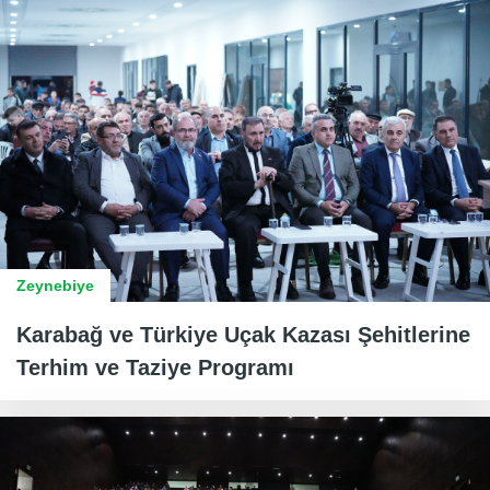
Zeynebiye
Karabağ ve Türkiye Uçak Kazası Şehitlerine
Terhim ve Taziye Programı