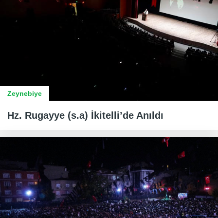
Zeynebiye
Hz. Rugayye (s.a) İkitelli’de Anıldı