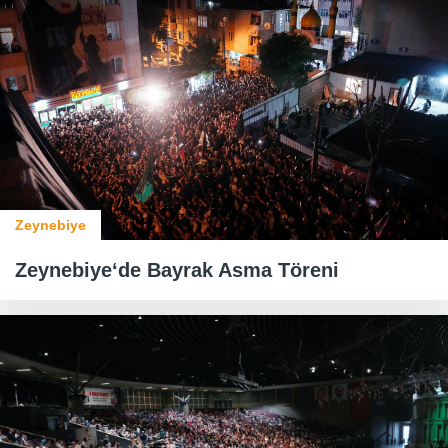
Zeynebiye
Zeynebiye‘de Bayrak Asma Töreni