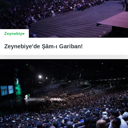
Zeynebiye
Zeynebiye'de Şâm-ı Gariban!