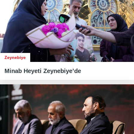
Zeynebiye
Minab Heyeti Zeynebiye’de