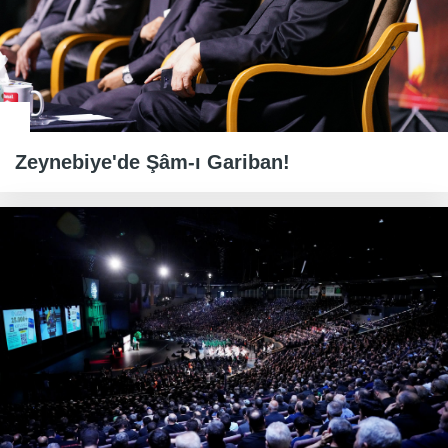
Zeynebiye'de Şâm-ı Gariban!