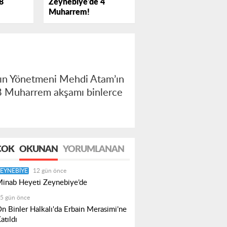
Zeynebiye'de 4
8
Muharrem!
ayın Yönetmeni Mehdi Atam’ın
8 Muharrem akşamı binlerce
ÇOK
OKUNAN
YORUMLANAN
EYNEBIYE
12 gün önce
inab Heyeti Zeynebiye’de
5 gün önce
n Binler Halkalı'da Erbain Merasimi’ne
atıldı