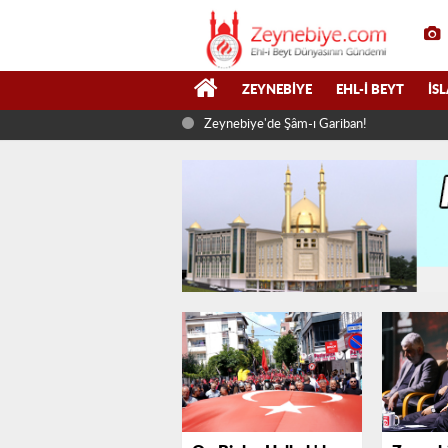
ZEYNEBIYE
EHL-I BEYT
İS
Zeynebiye'de Şâm-ı Gariban!