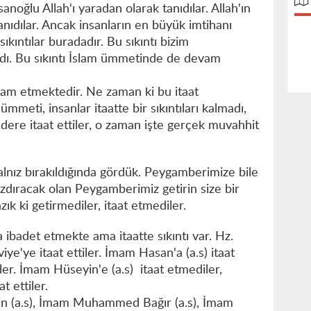
sanoğlu Allah'ı yaradan olarak tanıdılar. Allah'ın
tanıdılar. Ancak insanların en büyük imtihanı
sıkıntılar buradadır. Bu sıkıntı bizim
ı. Bu sıkıntı İslam ümmetinde de devam
evam etmektedir. Ne zaman ki bu itaat
meti, insanlar itaatte bir sıkıntıları kalmadı,
dere itaat ettiler, o zaman işte gerçek muvahhit
 yalnız bırakıldığında gördük. Peygamberimize bile
azdıracak olan Peygamberimiz getirin size bir
ık ki getirmediler, itaat etmediler.
a ibadet etmekte ama itaatte sıkıntı var. Hz.
viye'ye itaat ettiler. İmam Hasan'a (a.s) itaat
ler. İmam Hüseyin'e (a.s) itaat etmediler,
t ettiler.
in (a.s), İmam Muhammed Bağır (a.s), İmam