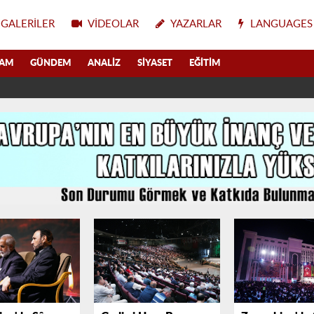
GALERILER
VIDEOLAR
YAZARLAR
LANGUAGES
LAM
GÜNDEM
ANALIZ
SIYASET
EĞITIM