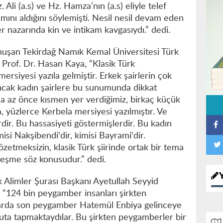
 Ali (a.s) ve Hz. Hamza’nın (a.s) eliyle telef
mını aldığını söylemişti. Nesil nesil devam eden
r nazarında kin ve intikam kavgasıydı.” dedi.
nuşan Tekirdağ Namık Kemal Üniversitesi Türk
 Prof. Dr. Hasan Kaya, “Klasik Türk
rsiyesi yazıla gelmiştir. Erkek şairlerin çok
r. Ancak kadın şairlere bu sunumunda dikkat
a az önce kısmen yer verdiğimiz, birkaç küçük
, yüzlerce Kerbela mersiyesi yazılmıştır. Ve
rdir. Bu hassasiyeti göstermişlerdir. Bu kadın
imisi Nakşibendi'dir, kimisi Bayrami'dir.
gözetmeksizin, klasik Türk şiirinde ortak bir tema
rleşme söz konusudur.” dedi.
Alimler Şurası Başkanı Ayetullah Seyyid
“124 bin peygamber insanları şirkten
nlarda son peygamber Hatemül Enbiya gelinceye
puta tapmaktaydılar. Bu şirkten peygamberler bir