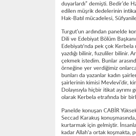
duyarlardı” demişti. Bedir’de Hz.
edilen müşrik dedelerinin intika
Hak-Batıl mücadelesi, Süfyanile
Turgut’un ardından panelde ko
Dili ve Edebiyat Bölüm Başkanı
Edebiyatı'nda pek çok Kerbela me
yazdığı bilinir, fuzuliler bilini
çekmek istedim. Bunlar arasınd
örneğine yer verdiğimiz onlarca
bunları da yazanlar kadın şairle
şairlerinin kimisi Mevlevi’dir, k
Dolayısıyla hiçbir itikat ayrımı 
olarak Kerbela etrafında bir bi
Panelde konuşan CABİR Yüksek 
Seccad Karakuş konuşmasında, 
kurtarmak için gelmiştir. İnsa
kadar Allah'a ortak koşmakta, 