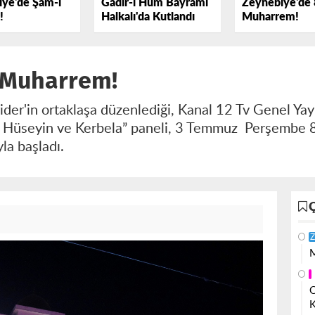
ye'de Şâm-ı
Gadir-i Hum Bayramı
Zeynebiye'de 
!
Halkalı'da Kutlandı
Muharrem!
 Muharrem!
der'in ortaklaşa düzenlediği, Kanal 12 Tv Genel Y
 Hüseyin ve Kerbela” paneli, 3 Temmuz Perşembe 
yla başladı.
Z
M
O
K