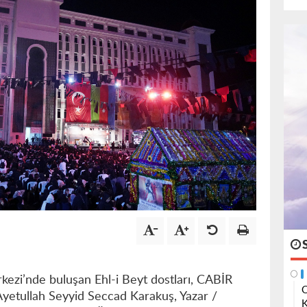
ezi’nde buluşan Ehl-i Beyt dostları, CABİR
O
Ayetullah Seyyid Seccad Karakuş, Yazar /
K