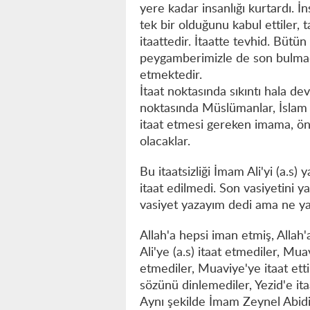
yere kadar insanlığı kurtardı. İn
tek bir olduğunu kabul ettiler, 
itaattedir. İtaatte tevhid. Bütün 
peygamberimizle de son bulmad
etmektedir.
İtaat noktasında sıkıntı hala d
noktasında Müslümanlar, İslam üm
itaat etmesi gereken imama, ön
olacaklar.
Bu itaatsizliği İmam Ali'yi (a.s)
itaat edilmedi. Son vasiyetini y
vasiyet yazayım dedi ama ne yaz
Allah'a hepsi iman etmiş, Allah'
Ali'ye (a.s) itaat etmediler, Mua
etmediler, Muaviye'ye itaat etti
sözünü dinlemediler, Yezid'e itaa
Aynı şekilde İmam Zeynel Abid