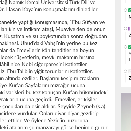
dağ Namık Kemal Üniversitesi Türk Dili ve
r. Hasan Kaya’nın konuşmalarını dinlediler.
Z
M
panelde yaptığı konuşmasında, “Ebu Süfyan ve
lan kin ve intikam ateşi, Muaviye’den de onun
Z
ez. Kuşatma ve su boykotundan sonra doğrudan
akinesi. Uhud’daki Vahşi’nin yerine bu kez
Z
 Onlar da Emevîlerin kâh tehditlerine boyun
Y
lecek rüşvetlerin, mevki makamın hırsına
L
dâhil nice Nebi ciğerparesini katlettiler
 Ebu Talib’in yiğit torunlarını katlettiler.
Z
n altında ezdiler. Başlarını kesip mızrakların
Z
viye Kur’an Sayfalarını mızrağın ucuna
daki varisleri bu kez konuşan Kur’an hükmündeki
rakların ucuna geçirdi. Emevîler, er kişileri
ve çocukları da esir aldılar. Seyyide Zeyneb (s.a)
ncirlere vurdular. Onları diyar diyar gezdirip
tler ettiler. Ve öylece Yezid’in huzuruna
’deki atalarım şu manzarayı görse benimle gurur