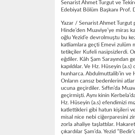
Senarist Ahmet Turgut ve Tekir
Edebiyat Bölüm Başkanı Prof. D
Yazar / Senarist Ahmet Turgut 
Hinde’den Muaviye’ye miras ka
oğlu Yezid’e devrolmuştu bu k
katliamlara geçti Emevi zulüm m
tetikçiler Kufeli nasipsizlerdi.
eğdiler. Kâh Şam Sarayından ge
kapıldılar. Ve Hz. Hüseyin (a.s) 
hunharca. Abdulmuttalib’in ve Hz.
Onların cansız bedenlerini atları
ucuna geçirdiler. Sıffın’da Mua
geçirmişti. Aynı kinin Kerbela’
Hz. Hüseyin (a.s) efendimizi mız
katlettikleri gibi hatun kişileri 
misal nice nebi ciğerparesini zi
zorla ahaliye taşlattılar. Hakare
çıkardılar Şam’da. Yezid “Bedir