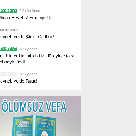
EYNEBIYE
12 gün önce
inab Heyeti Zeynebiye’de
bir ay önce
eynebiye'de Şâm-ı Gariban!
EYNEBIYE
bir ay önce
üz Binler Halkalı’da Hz.Hüseyin'e (a.s)
ebbeyk Dedi
EYNEBIYE
bir ay önce
eynebiye'de Tasua!