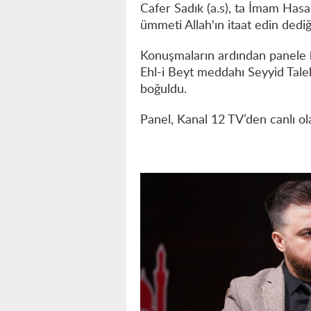
Cafer Sadık (a.s), ta İmam Hasan
ümmeti Allah'ın itaat edin dediği 
Konuşmaların ardından panele ka
Ehl-i Beyt meddahı Seyyid Taleh
boğuldu.
Panel, Kanal 12 TV’den canlı ol