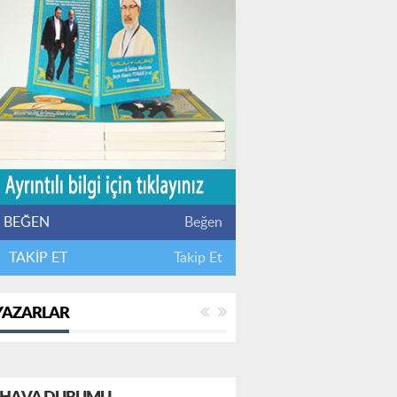
BEĞEN
Beğen
TAKİP ET
Takip Et
YAZARLAR