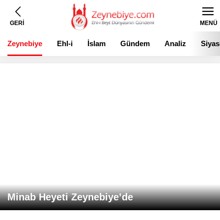
GERİ
MENÜ
Zeynebiye
Ehl-i
İslam
Gündem
Analiz
Siyas
Beyt
Minab Heyeti Zeynebiye’de