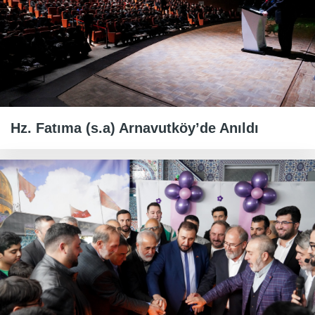
Hz. Fatıma (s.a) Arnavutköy’de Anıldı