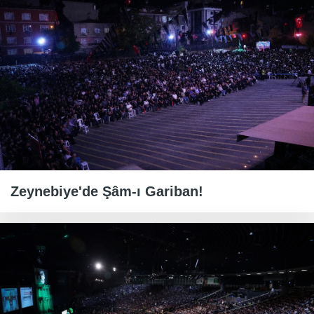
Zeynebiye'de Şâm-ı Gariban!