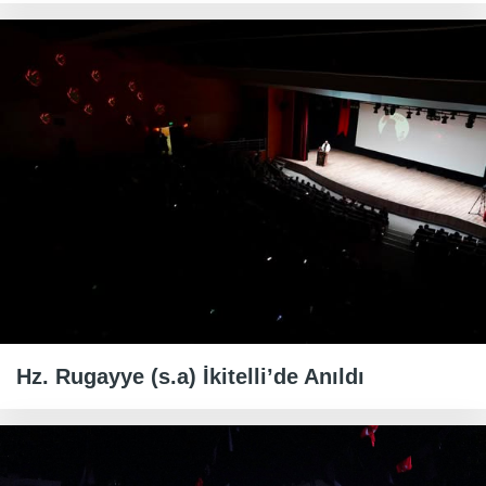
Hz. Rugayye (s.a) İkitelli’de Anıldı