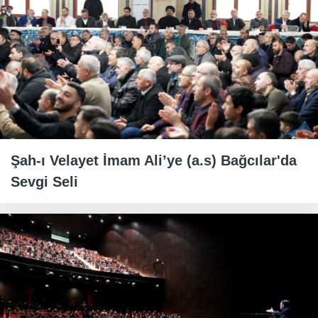
Şah-ı Velayet İmam Ali’ye (a.s) Bağcılar'da
Sevgi Seli