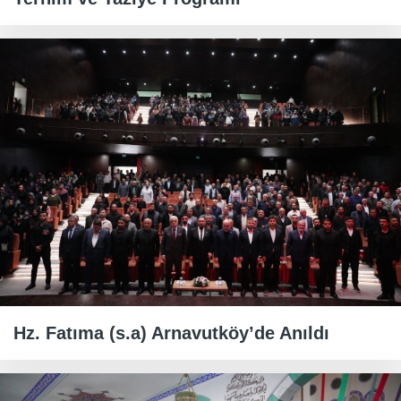
Hz. Fatıma (s.a) Arnavutköy’de Anıldı