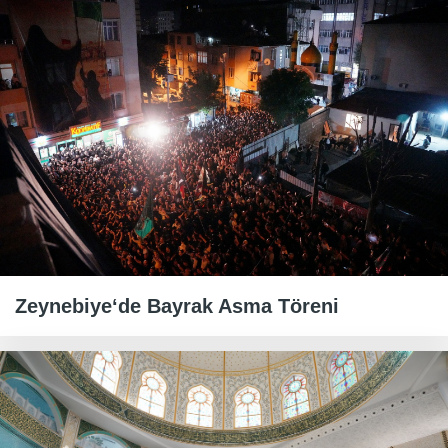
Zeynebiye‘de Bayrak Asma Töreni