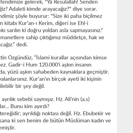
fendimize gelerek, "Yâ Resulallah! Senden
ğiz? Adaleti kimde arayacağız?" diye sorar.
miz şöyle buyurur: "Size iki paha biçilmez
 kitabı Kur'an-ı Kerim, diğeri ise Ehl-i
kı sarılın ki doğru yoldan asla sapmayasınız."
 emanetlere sahip çıktığımız müddetçe, hak ve
cağız.” dedi.
ttin Özgündüz, “İslami kurallar açısından kimse
ez. Gadir-i Hum 120.000'i aşkın insanın
a, yüzü aşkın sahabeden kaynaklara geçmiştir.
lanlarsınız. Kur'an'ın birçok ayeti iki kişinin
lebilir bir şey değil.
ayrılık sebebi saymışız. Hz. Ali'nin (a.s)
lar... Bunu kim ayırdı?
reğidir; ayrıldığı noktası değil. Hz. Ebubekir ve
 sana ki sen benim de bütün Müslüman kadın ve
emiştir.