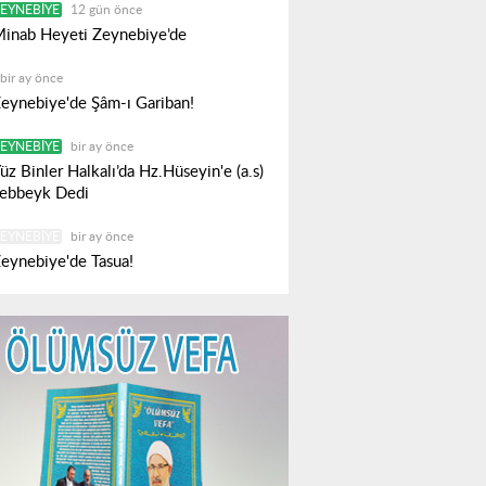
EYNEBIYE
12 gün önce
inab Heyeti Zeynebiye’de
bir ay önce
eynebiye'de Şâm-ı Gariban!
EYNEBIYE
bir ay önce
üz Binler Halkalı’da Hz.Hüseyin'e (a.s)
ebbeyk Dedi
EYNEBIYE
bir ay önce
eynebiye'de Tasua!