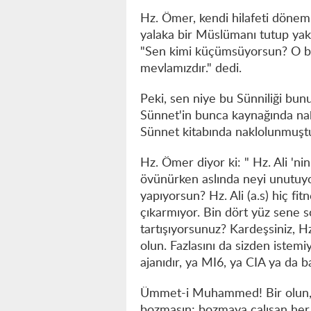
Hz. Ömer, kendi hilafeti dönemin
yalaka bir Müslümanı tutup yaka
"Sen kimi küçümsüyorsun? O 
mevlamızdır." dedi.
Peki, sen niye bu Sünniliği bun
Sünnet'in bunca kaynağında nak
Sünnet kitabında naklolunmuştur
Hz. Ömer diyor ki: " Hz. Ali 'ni
övünürken aslında neyi unutuy
yapıyorsun? Hz. Ali (a.s) hiç fi
çıkarmıyor. Bin dört yüz sene s
tartışıyorsunuz? Kardeşsiniz, Hz
olun. Fazlasını da sizden istemi
ajanıdır, ya MI6, ya CIA ya da ba
Ümmet-i Muhammed! Bir olun, diri 
bozmasın; bozmaya çalışan her k