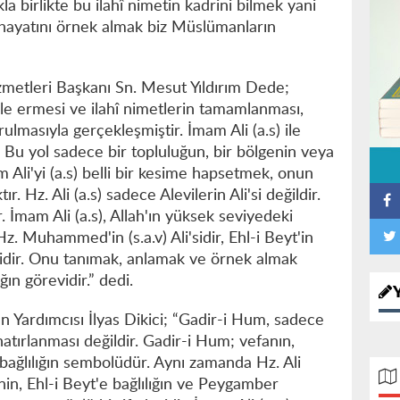
birlikte bu ilahî nimetin kadrini bilmek yani
n hayatını örnek almak biz Müslümanların
zmetleri Başkanı Sn. Mesut Yıldırım Dede;
ale ermesi ve ilahî nimetlerin tamamlanması,
masıyla gerçekleşmiştir. İmam Ali (a.s) ile
r. Bu yol sadece bir topluluğun, bir bölgenin veya
 Ali'yi (a.s) belli bir kesime hapsetmek, onun
. Hz. Ali (a.s) sadece Alevilerin Ali'si değildir.
r. İmam Ali (a.s), Allah'ın yüksek seviyedeki
, Hz. Muhammed'in (s.a.v) Ali'sidir, Ehl-i Beyt'in
i'sidir. Onu tanımak, anlamak ve örnek almak
ın görevidir.” dedi.
Yardımcısı İlyas Dikici; “Gadir-i Hum, sadece
atırlanması değildir. Gadir-i Hum; vefanın,
 bağlılığın sembolüdür. Aynı zamanda Hz. Ali
nin, Ehl-i Beyt'e bağlılığın ve Peygamber