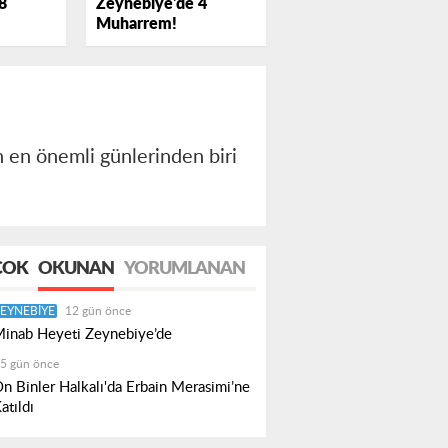
Zeynebiye'de 4
8
Muharrem!
n en önemli günlerinden biri
.
ÇOK
OKUNAN
YORUMLANAN
EYNEBIYE
12 gün önce
inab Heyeti Zeynebiye’de
5 gün önce
n Binler Halkalı'da Erbain Merasimi’ne
atıldı