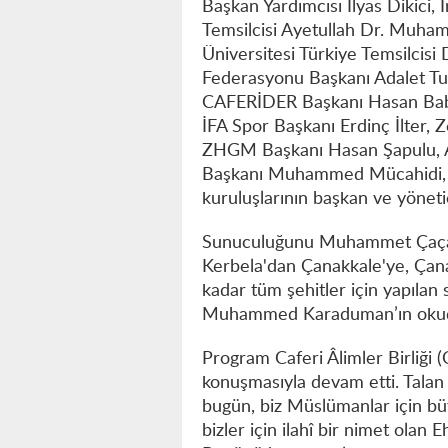
Başkan Yardımcısı İlyas Dikici,
Temsilcisi Ayetullah Dr. Muham
Üniversitesi Türkiye Temsilcisi
Federasyonu Başkanı Adalet Tura
CAFERİDER Başkanı Hasan Babur
İFA Spor Başkanı Erdinç İlter,
ZHGM Başkanı Hasan Şapulu,
Başkanı Muhammed Mücahidi, siya
kuruluşlarının başkan ve yönetic
Sunuculuğunu Muhammet Çaça’n
Kerbela'dan Çanakkale'ye, Çan
kadar tüm şehitler için yapılan s
Muhammed Karaduman’ın okuduğu
Program Caferi Âlimler Birliği
konuşmasıyla devam etti. Talan
bugün, biz Müslümanlar için b
bizler için ilahî bir nimet olan 