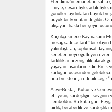
Efendimiz'in emanetine sahip çık
ilmiyle, cesaretiyle, adaletiyle,
gönülleri aydınlatan büyük bir 
büyük bir komutan değildir. O;
okşayan, hakkı her şeyin üstünd
Küçükçekmece Kaymakamı Musta
mesaj, sadece tarihî bir olayın h
yakınlaştıran, toplumsal dayanı
kenetlenmeyi öğütleyen evrens
farklılıklarını zenginlik olarak g
yaşayan insanlarımızdır. Birlik
zorluğun üstesinden gelebilece
hep birlikte inşa edebileceğiz.” 
Alevi-Bektaşi Kültür ve Cemevi
ehliyetin, kardeşliğin, sevgini
semboldür. Bu kutlu gün, Peyga
birlik, beraberlik ve kardeşlik 