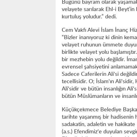
Bugünü bayram olarak yaşamakla 
velayete sarılarak Ehl-i Beyt’i
kurtuluş yoludur.” dedi.
Cem Vakfı Alevi İslam İnanç Hi
“Bizler inanıyoruz ki dinin kem
velayet ruhunun ümmete duyurul
birlikte velayet yolu başlamıştı
bir mezhebin yolu değildir. İmam
evrensel şahsiyetini anlamamaktır
Sadece Caferilerin Ali'si değildi
tecellisidir. O; İslam'ın Ali'sidir
Ali'sidir ve bütün insanlığın Al
bütün Müslümanların ve insanlığ
Küçükçekmece Belediye Başkan 
tarihte yaşanmış bir hadisenin h
sadakatin, adaletin ve hakikate
(a.s.) Efendimiz'e duyulan sevgi