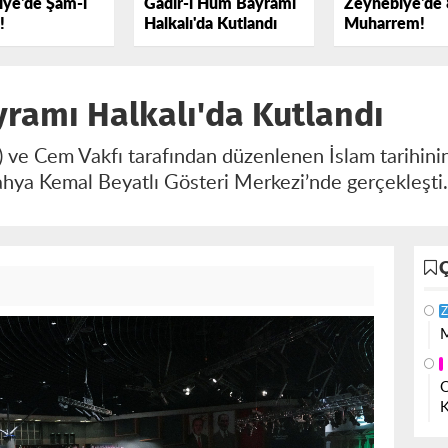
ye'de Şâm-ı
Gadir-i Hum Bayramı
Zeynebiye'de 
!
Halkalı'da Kutlandı
Muharrem!
ramı Halkalı'da Kutlandı
R) ve Cem Vakfı tarafından düzenlenen İslam tarihini
hya Kemal Beyatlı Gösteri Merkezi’nde gerçekleşti
Z
M
O
K