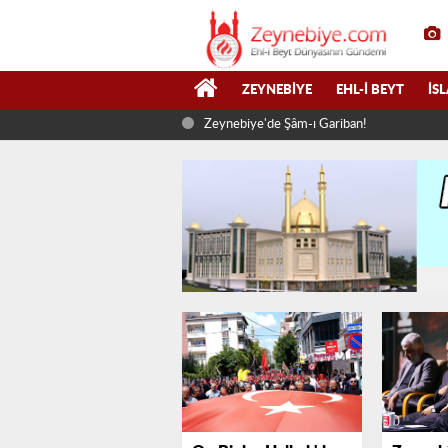
ZEYNEBIYE
EHL-I BEYT
İS
Zeynebiye'de Şâm-ı Gariban!