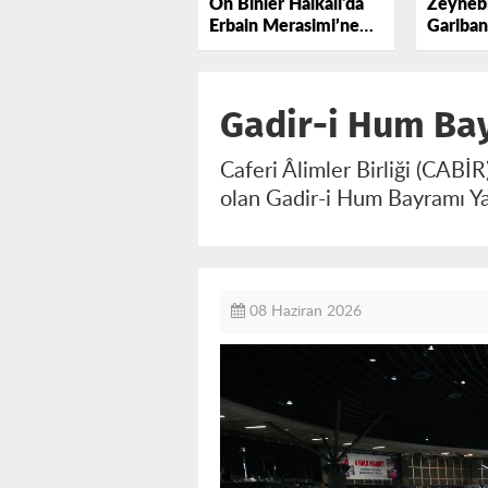
On Binler Halkalı'da
Zeynebi
Erbain Merasimi’ne
Gariban
Katıldı
Gadir-i Hum Bay
Caferi Âlimler Birliği (CABİ
olan Gadir-i Hum Bayramı Ya
08 Haziran 2026