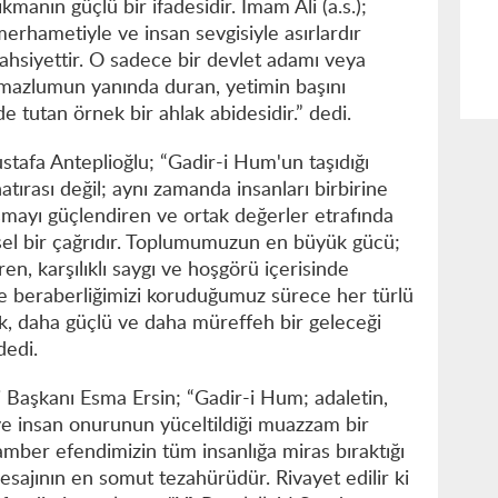
manın güçlü bir ifadesidir. İmam Ali (a.s.);
 merhametiyle ve insan sevgisiyle asırlardır
şahsiyettir. O sadece bir devlet adamı veya
 mazlumun yanında duran, yetimin başını
e tutan örnek bir ahlak abidesidir.” dedi.
fa Anteplioğlu; “Gadir-i Hum'un taşıdığı
atırası değil; aynı zamanda insanları birbirine
şmayı güçlendiren ve ortak değerler etrafında
el bir çağrıdır. Toplumumuzun en büyük gücü;
ören, karşılıklı saygı ve hoşgörü içerisinde
 ve beraberliğimizi koruduğumuz sürece her türlü
k, daha güçlü ve daha müreffeh bir geleceği
dedi.
 Başkanı Esma Ersin; “Gadir-i Hum; adaletin,
n ve insan onurunun yüceltildiği muazzam bir
mber efendimizin tüm insanlığa miras bıraktığı
mesajının en somut tezahürüdür. Rivayet edilir ki