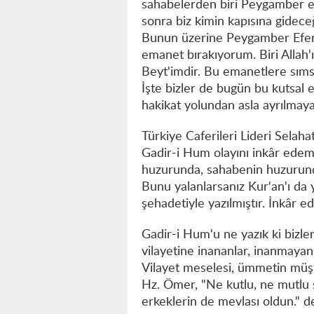
sahabelerden biri Peygamber e
sonra biz kimin kapısına gidece
Bunun üzerine Peygamber Efendi
emanet bırakıyorum. Biri Allah'ın
Beyt'imdir. Bu emanetlere sımsı
İşte bizler de bugün bu kutsal
hakikat yolundan asla ayrılmaya
Türkiye Caferileri Lideri Selaha
Gadir-i Hum olayını inkâr edem
huzurunda, sahabenin huzurund
Bunu yalanlarsanız Kur'an'ı da ya
şehadetiyle yazılmıştır. İnkâr edi
Gadir-i Hum'u ne yazık ki bizler 
vilayetine inananlar, inanmayan
Vilayet meselesi, ümmetin müşte
Hz. Ömer, "Ne kutlu, ne mutlu
erkeklerin de mevlası oldun." d