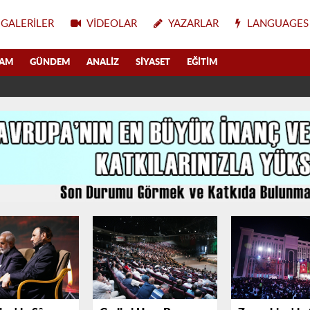
GALERILER
VIDEOLAR
YAZARLAR
LANGUAGES
LAM
GÜNDEM
ANALIZ
SIYASET
EĞITIM