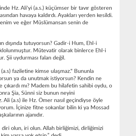
de Hz. Ali'yi (a.s.) küçümser bir tavır gösteren
sından havaya kaldırdı. Ayakları yerden kesildi.
benim ve eğer Müslümansan senin de
un dışında tutuyorsun? Gadir-i Hum, Ehl-i
lolunmuştur. Mütevatir olarak binlerce Ehl-i
. Şii uydurması falan değil.
n (a.s) faziletine kimse ulaşmaz." Bununla
orsun ya da unutmak istiyorsun? Kendin ne
tne çıkardı mı? Madem bu hilafetin sahibi oydu, o
onra Şia, Sünni siz bunun neyini
. Ali (a.s) ile Hz. Ömer nasıl geçindiyse öyle
yorum. İçinize fitne sokanlar bilin ki ya Mossad
şkalarının ajanıdır.
olun, iri olun. Allah birliğimizi, dirliğimizi
im varsa yok etsin.” dedi.