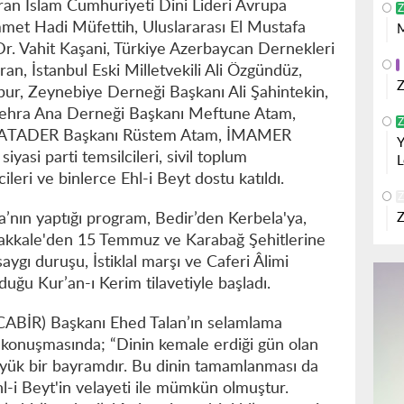
 İran İslam Cumhuriyeti Dini Lideri Avrupa
Z
met Hadi Müfettih, Uluslararası El Mustafa
M
 Dr. Vahit Kaşani, Türkiye Azerbaycan Dernekleri
n, İstanbul Eski Milletvekili Ali Özgündüz,
Z
, Zeynebiye Derneği Başkanı Ali Şahintekin,
 Zehra Ana Derneği Başkanı Meftune Atam,
Z
 ATADER Başkanı Rüstem Atam, İMAMER
Y
si parti temsilcileri, sivil toplum
L
ileri ve binlerce Ehl-i Beyt dostu katıldı.
Z
ın yaptığı program, Bedir’den Kerbela'ya,
Z
akkale'den 15 Temmuz ve Karabağ Şehitlerine
aygı duruşu, İstiklal marşı ve Caferi Âlimi
 Kur’an-ı Kerim tilavetiyle başladı.
 (CABİR) Başkanı Ehed Talan’ın selamlama
 konuşmasında; “Dinin kemale erdiği gün olan
üyük bir bayramdır. Bu dinin tamamlanması da
Ehl-i Beyt'in velayeti ile mümkün olmuştur.