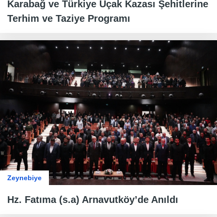
Karabağ ve Türkiye Uçak Kazası Şehitlerine
Terhim ve Taziye Programı
Zeynebiye
Hz. Fatıma (s.a) Arnavutköy’de Anıldı