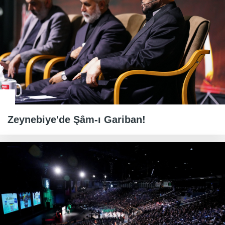
Zeynebiye'de Şâm-ı Gariban!