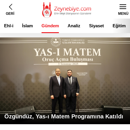
GERİ
MENÜ
Ehl-i
İslam
Gündem
Analiz
Siyaset
Eğitim
Beyt
Özgündüz, Yas-ı Matem Programına Katıldı