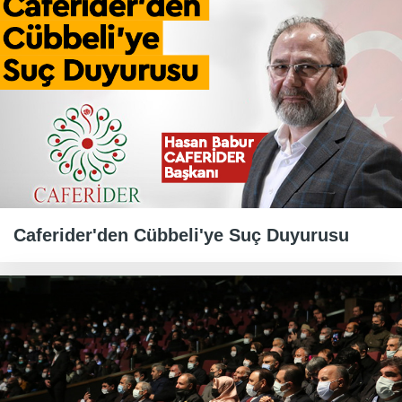
Caferider'den Cübbeli'ye Suç Duyurusu