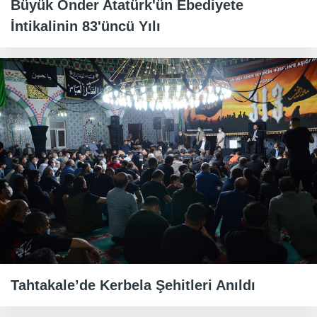
Büyük Önder Atatürk'ün Ebediyete
İntikalinin 83'üncü Yılı
Tahtakale’de Kerbela Şehitleri Anıldı