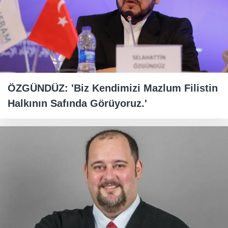
ÖZGÜNDÜZ: 'Biz Kendimizi Mazlum Filistin
Halkının Safında Görüyoruz.'