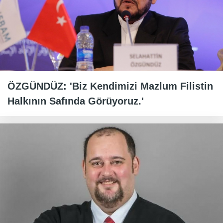
ÖZGÜNDÜZ: 'Biz Kendimizi Mazlum Filistin
Halkının Safında Görüyoruz.'