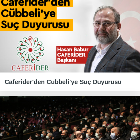
Caferider'den Cübbeli'ye Suç Duyurusu