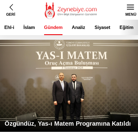
GERİ
MENÜ
Ehl-i
İslam
Gündem
Analiz
Siyaset
Eğitim
Beyt
Özgündüz, Yas-ı Matem Programına Katıldı