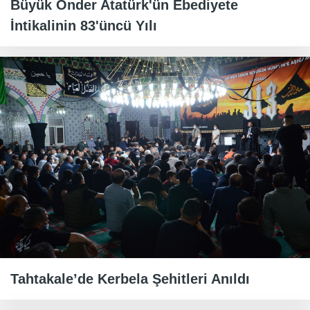
Büyük Önder Atatürk'ün Ebediyete
İntikalinin 83'üncü Yılı
Tahtakale’de Kerbela Şehitleri Anıldı