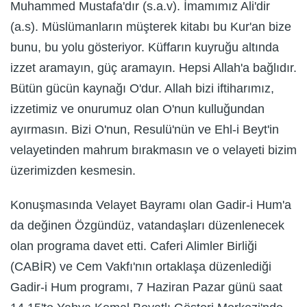
Muhammed Mustafa'dır (s.a.v). İmamımız Ali'dir
(a.s). Müslümanların müşterek kitabı bu Kur'an bize
bunu, bu yolu gösteriyor. Küffarın kuyruğu altında
izzet aramayın, güç aramayın. Hepsi Allah'a bağlıdır.
Bütün gücün kaynağı O'dur. Allah bizi iftiharımız,
izzetimiz ve onurumuz olan O'nun kulluğundan
ayırmasın. Bizi O'nun, Resulü'nün ve Ehl-i Beyt'in
velayetinden mahrum bırakmasın ve o velayeti bizim
üzerimizden kesmesin.
Konuşmasında Velayet Bayramı olan Gadir-i Hum'a
da değinen Özgündüz, vatandaşları düzenlenecek
olan programa davet etti. Caferi Alimler Birliği
(CABİR) ve Cem Vakfı'nın ortaklaşa düzenlediği
Gadir-i Hum programı, 7 Haziran Pazar günü saat