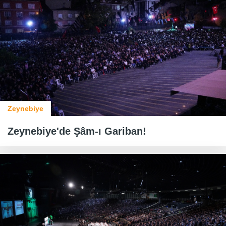
Zeynebiye
Zeynebiye'de Şâm-ı Gariban!