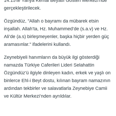
14.15'te Yahya Kemal Beyatlı Gösteri Merkezi'nde
gerçekleştirilecek.
Özgündüz, "Allah o bayramı da mübarek etsin
inşallah. Allah’ta, Hz. Muhammed’de (s.a.v) ve Hz.
Ali’de (a.s) birleşmeyenler, başka hiçbir yerden güç
aramasınlar." ifadelerini kullandı.
Zeynebiyeli hanımların da büyük ilgi gösterdiği
namazda Türkiye Caferileri Lideri Selahattin
Özgündüz’ü ilgiyle dinleyen kadın, erkek ve yaşlı on
binlerce Ehl-i Beyt dostu, kılınan bayram namazının
ardından tekbirler ve salavatlarla Zeynebiye Camii
ve Kültür Merkezi’nden ayrıldılar.