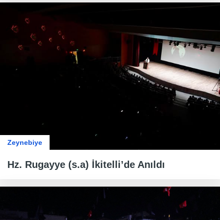
Zeynebiye
Hz. Rugayye (s.a) İkitelli’de Anıldı