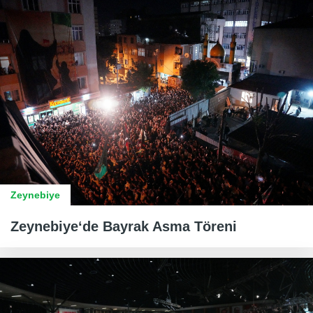
Zeynebiye
Zeynebiye‘de Bayrak Asma Töreni