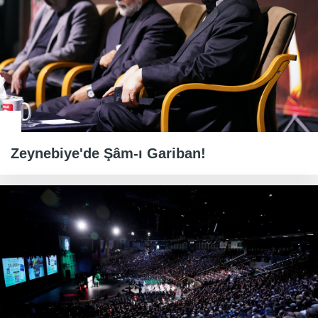
Zeynebiye'de Şâm-ı Gariban!