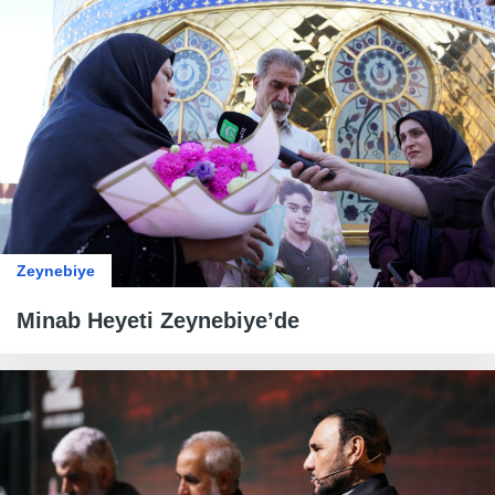
Zeynebiye
Minab Heyeti Zeynebiye’de