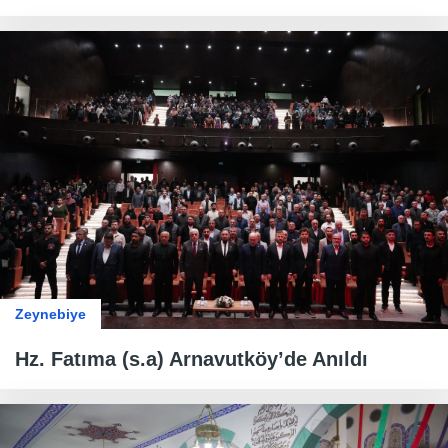
Zeynebiye
Hz. Fatıma (s.a) Arnavutköy’de Anıldı