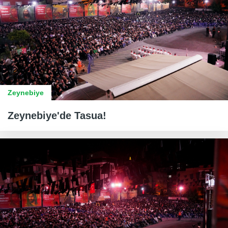
Zeynebiye
Zeynebiye'de Tasua!