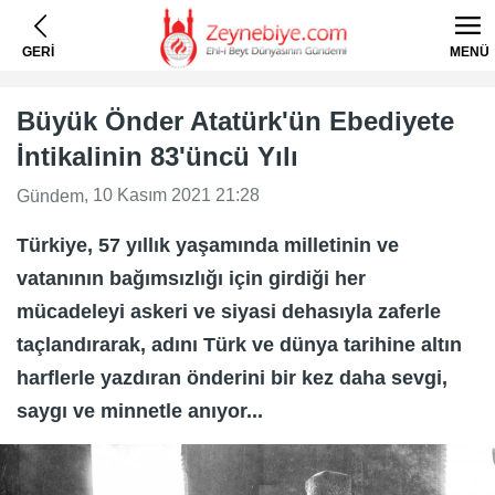
GERİ
MENÜ
Büyük Önder Atatürk'ün Ebediyete
İntikalinin 83'üncü Yılı
, 10 Kasım 2021 21:28
Gündem
Türkiye, 57 yıllık yaşamında milletinin ve
vatanının bağımsızlığı için girdiği her
mücadeleyi askeri ve siyasi dehasıyla zaferle
taçlandırarak, adını Türk ve dünya tarihine altın
harflerle yazdıran önderini bir kez daha sevgi,
saygı ve minnetle anıyor...