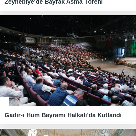
Zeynebiye‘de Bayrak Asma Töreni
Gadir-i Hum Bayramı Halkalı'da Kutlandı