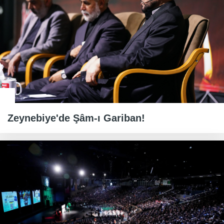
Zeynebiye'de Şâm-ı Gariban!