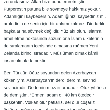
zorundasınız. Allah bize bunu emretmiştir.
Putperestin putuna bile sövmeye hakkımız yoktur.
Adamlığını kaybedersin. Adamlığınızı kaybettiniz mi,
artık dinin de senin için bir anlamı kalmaz. Dindarlık
başkalarına sövmek değildir. Yüz akı olun. İslam’a
amel etme noktasında sözüm ona İslam ülkelerinin
de sıralamanın içerisinde olmasına rağmen Yeni
Zelanda birinci sıradadır. Müslüman olmak kâmil
insan olmak demektir.
Ben Türk’ün Oğuz soyundan gelen Azerbaycan
kökenliyim. Azerbaycan’ın derdi derdim, sevinci
sevincimdir. Dedemin mezarı oradadır. Otuz yıl önce
de demiştim, “Ermeni adam ol, 40 km ötededir
başkentin. Volkan olur patlarız, sel olur coşarız
üstüne, boğarız seni. Azerbaycan toprağını sana