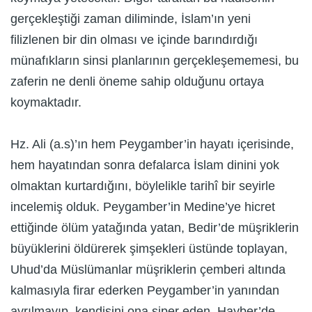
gerçekleştiği zaman diliminde, İslam’ın yeni
filizlenen bir din olması ve içinde barındırdığı
münafıkların sinsi planlarının gerçekleşememesi, bu
zaferin ne denli öneme sahip olduğunu ortaya
koymaktadır.
Hz. Ali (a.s)’ın hem Peygamber’in hayatı içerisinde,
hem hayatından sonra defalarca İslam dinini yok
olmaktan kurtardığını, böylelikle tarihî bir seyirle
incelemiş olduk. Peygamber’in Medine’ye hicret
ettiğinde ölüm yatağında yatan, Bedir’de müşriklerin
büyüklerini öldürerek şimşekleri üstünde toplayan,
Uhud’da Müslümanlar müşriklerin çemberi altında
kalmasıyla firar ederken Peygamber’in yanından
ayrılmayıp, kendisini ona siper eden, Hayber’de