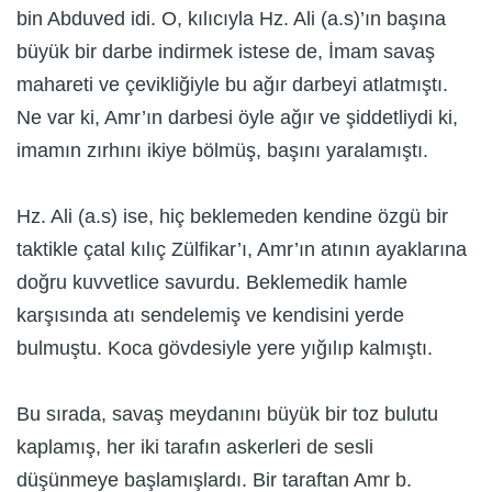
bin Abduved idi. O, kılıcıyla Hz. Ali (a.s)’ın başına
büyük bir darbe indirmek istese de, İmam savaş
mahareti ve çevikliğiyle bu ağır darbeyi atlatmıştı.
Ne var ki, Amr’ın darbesi öyle ağır ve şiddetliydi ki,
imamın zırhını ikiye bölmüş, başını yaralamıştı.
Hz. Ali (a.s) ise, hiç beklemeden kendine özgü bir
taktikle çatal kılıç Zülfikar’ı, Amr’ın atının ayaklarına
doğru kuvvetlice savurdu. Beklemedik hamle
karşısında atı sendelemiş ve kendisini yerde
bulmuştu. Koca gövdesiyle yere yığılıp kalmıştı.
Bu sırada, savaş meydanını büyük bir toz bulutu
kaplamış, her iki tarafın askerleri de sesli
düşünmeye başlamışlardı. Bir taraftan Amr b.