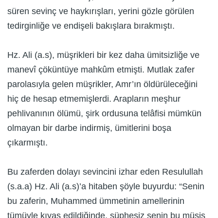
süren sevinç ve haykırışları, yerini gözle görülen
tedirginliğe ve endişeli bakışlara bırakmıştı.
Hz. Ali (a.s), müşrikleri bir kez daha ümitsizliğe ve
manevî çöküntüye mahkûm etmişti. Mutlak zafer
parolasıyla gelen müşrikler, Amr’ın öldürüleceğini
hiç de hesap etmemişlerdi. Arapların meşhur
pehlivanının ölümü, şirk ordusuna telâfisi mümkün
olmayan bir darbe indirmiş, ümitlerini boşa
çıkarmıştı.
Bu zaferden dolayı sevincini izhar eden Resulullah
(s.a.a) Hz. Ali (a.s)’a hitaben şöyle buyurdu: “Senin
bu zaferin, Muhammed ümmetinin amellerinin
tümüyle kıyas edildiğinde, şüphesiz senin bu müşiş