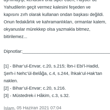
Yahudilerin geçit vermez kalesini feşeden ve
kapısını zırh olarak kullanan ondan başkası değildi.
Onun fedakârlık ve kahramanlıkları, ormanlar kalem,
okyanuslar mürekkep olsa yazmakla bitmez,
bitirilemez...
Dipnotlar:___________________________________
[1] - Bihar’ul-Envar, c.20, s.215; İbn-i Ebi’l-Hadid,
Şerh-i Nehc’ül-Belâğa, c.4, s.244, İhkak’ul-Hak’tan
naklen.
[2] - Bihar’ul-Envar; c.20, s.216.
[3] - Müstedrek-i Hâkim, c.3, s.32.
, 05 Haziran 2021 07:04
İslam