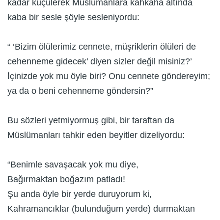
kadar küçülerek Müslümanlara kahkaha altında
kaba bir sesle şöyle sesleniyordu:
“ ‘Bizim ölülerimiz cennete, müşriklerin ölüleri de
cehenneme gidecek’ diyen sizler değil misiniz?’
İçinizde yok mu öyle biri? Onu cennete göndereyim;
ya da o beni cehenneme göndersin?”
Bu sözleri yetmiyormuş gibi, bir taraftan da
Müslümanları tahkir eden beyitler dizeliyordu:
“Benimle savaşacak yok mu diye,
Bağırmaktan boğazım patladı!
Şu anda öyle bir yerde duruyorum ki,
Kahramancıklar (bulunduğum yerde) durmaktan