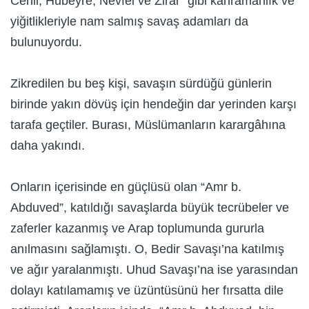
Cehil, Hubeyre, Nevfel ve Zirar” gibi kahramanlık ve
yiğitlikleriyle nam salmış savaş adamları da
bulunuyordu.
Zikredilen bu beş kişi, savaşın sürdüğü günlerin
birinde yakın dövüş için hendeğin dar yerinden karşı
tarafa geçtiler. Burası, Müslümanların karargâhına
daha yakındı.
Onların içerisinde en güçlüsü olan “Amr b.
Abduved”, katıldığı savaşlarda büyük tecrübeler ve
zaferler kazanmış ve Arap toplumunda gururla
anılmasını sağlamıştı. O, Bedir Savaşı’na katılmış
ve ağır yaralanmıştı. Uhud Savaşı’na ise yarasından
dolayı katılamamış ve üzüntüsünü her fırsatta dile