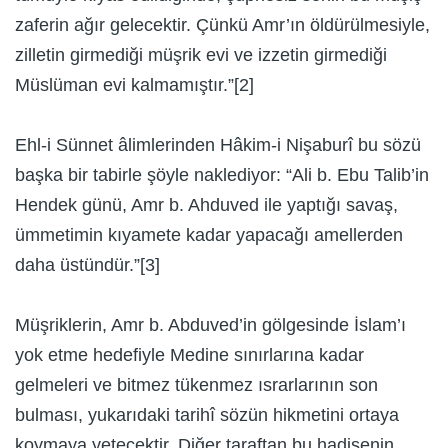
zaferin ağır gelecektir. Çünkü Amr’ın öldürülmesiyle,
zilletin girmediği müşrik evi ve izzetin girmediği
Müslüman evi kalmamıştır.”[2]
Ehl-i Sünnet âlimlerinden Hâkim-i Nişaburî bu sözü
başka bir tabirle şöyle naklediyor: “Ali b. Ebu Talib’in
Hendek günü, Amr b. Ahduved ile yaptığı savaş,
ümmetimin kıyamete kadar yapacağı amellerden
daha üstündür.”[3]
Müşriklerin, Amr b. Abduved’in gölgesinde İslam’ı
yok etme hedefiyle Medine sınırlarına kadar
gelmeleri ve bitmez tükenmez ısrarlarının son
bulması, yukarıdaki tarihî sözün hikmetini ortaya
koymaya yetecektir. Diğer taraftan bu hadisenin