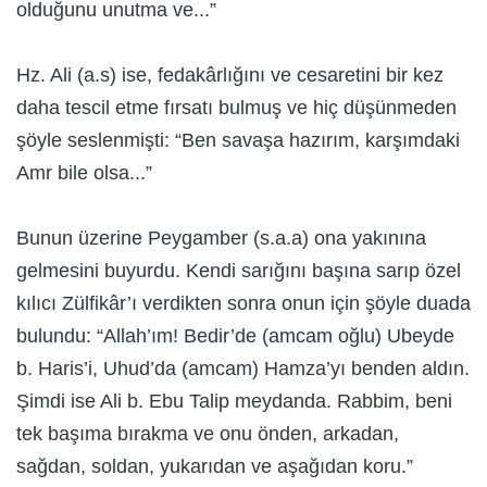
olduğunu unutma ve...”
Hz. Ali (a.s) ise, fedakârlığını ve cesaretini bir kez
daha tescil etme fırsatı bulmuş ve hiç düşünmeden
şöyle seslenmişti: “Ben savaşa hazırım, karşımdaki
Amr bile olsa...”
Bunun üzerine Peygamber (s.a.a) ona yakınına
gelmesini buyurdu. Kendi sarığını başına sarıp özel
kılıcı Zülfikâr’ı verdikten sonra onun için şöyle duada
bulundu: “Allah’ım! Bedir’de (amcam oğlu) Ubeyde
b. Haris’i, Uhud’da (amcam) Hamza’yı benden aldın.
Şimdi ise Ali b. Ebu Talip meydanda. Rabbim, beni
tek başıma bırakma ve onu önden, arkadan,
sağdan, soldan, yukarıdan ve aşağıdan koru.”