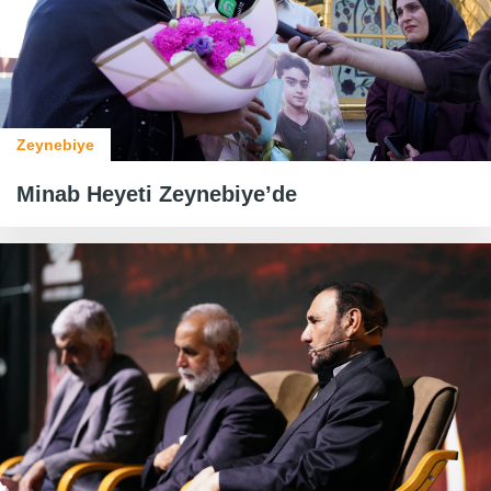
Zeynebiye
Minab Heyeti Zeynebiye’de