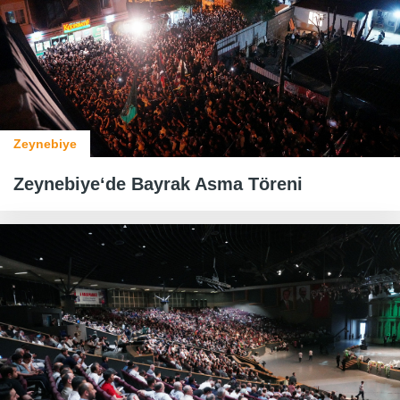
Zeynebiye
Zeynebiye‘de Bayrak Asma Töreni