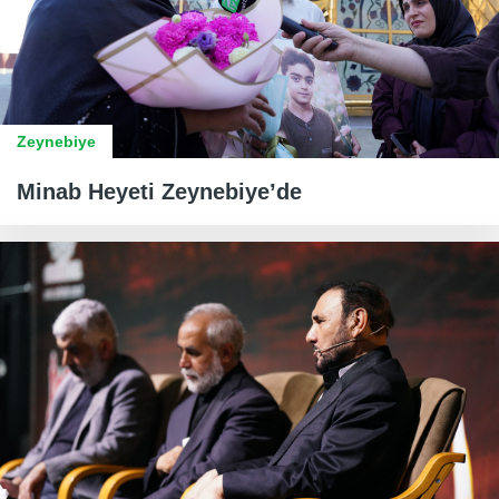
Zeynebiye
Minab Heyeti Zeynebiye’de