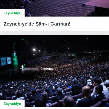
Zeynebiye
Zeynebiye'de Şâm-ı Gariban!
Zeynebiye