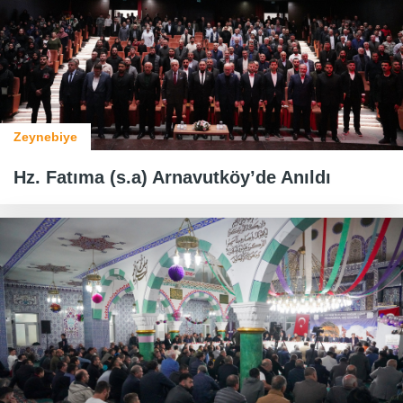
Zeynebiye
Hz. Fatıma (s.a) Arnavutköy’de Anıldı