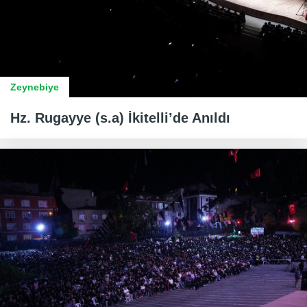
Zeynebiye
Hz. Rugayye (s.a) İkitelli’de Anıldı