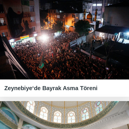
Zeynebiye‘de Bayrak Asma Töreni