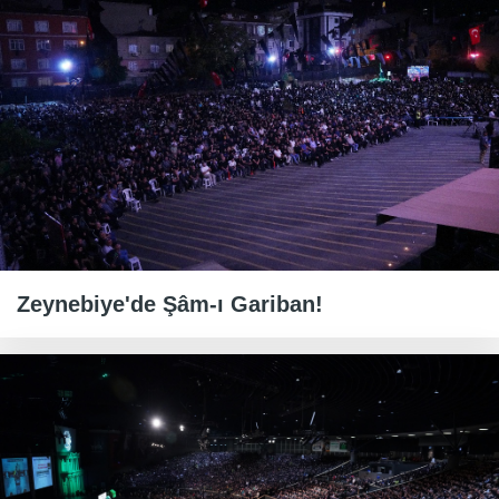
Zeynebiye'de Şâm-ı Gariban!