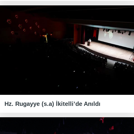
Hz. Rugayye (s.a) İkitelli’de Anıldı