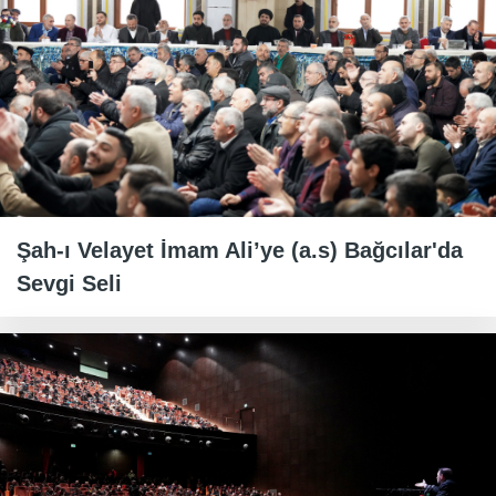
Şah-ı Velayet İmam Ali’ye (a.s) Bağcılar'da
Sevgi Seli