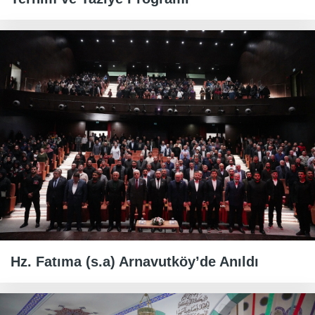
Hz. Fatıma (s.a) Arnavutköy’de Anıldı