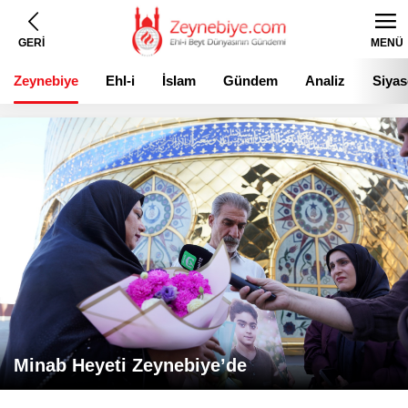
GERİ
MENÜ
Zeynebiye
Ehl-i
İslam
Gündem
Analiz
Siyas
Beyt
Minab Heyeti Zeynebiye’de