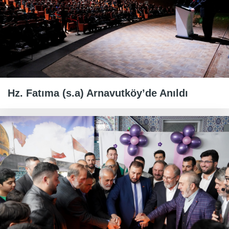
Hz. Fatıma (s.a) Arnavutköy’de Anıldı