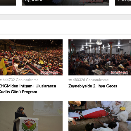
644732 Görüntülenme
480326 Görüntülenme
ZHGM'den İhtişamlı Uluslararası
Zeynebiye'de 2. İhya Geces
Kudüs Günü Program