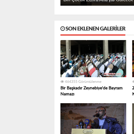
SON EKLENEN GALERILER
464355 Görüntülenme
Bir Başkadır Zeynebiye'de Bayram
Namazı