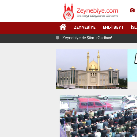
ZEYNEBIYE
EHL-I BEYT
İS
Zeynebiye'de Şâm-ı Gariban!