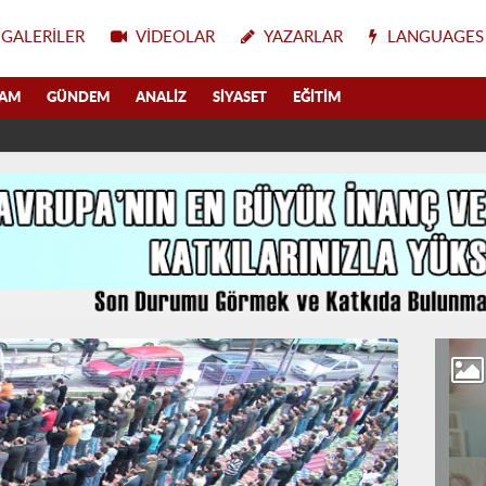
GALERILER
VIDEOLAR
YAZARLAR
LANGUAGES
LAM
GÜNDEM
ANALIZ
SIYASET
EĞITIM