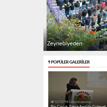
Zeynebiyeden
POPÜLER GALERILER
5276798 Görüntülenme
Bin Çocuk Zehra Ana'yla Gülecek