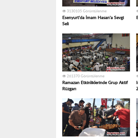
3130105 Görüntülenme
Esenyurt'da İmam Hasan'a Sevgi
Seli
261370 Görüntülenme
Ramazan Etkinliklerinde Grup Aktif
Rüzgarı
Z