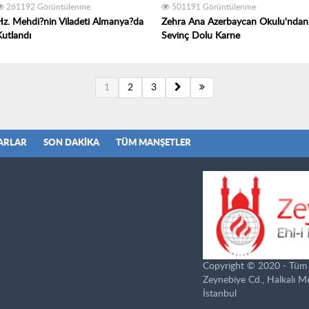
261192 Görüntülenme
501191 Görüntülenme
Hz. Mehdi?nin Viladeti Almanya?da
Zehra Ana Azerbaycan Okulu'ndan
Kutlandı
Sevinç Dolu Karne
1
2
3
ARLAR
SON DAKIKA
TÜM MANŞETLER
Copyright © 2020 - Tüm ha
Zeynebiye Cd., Halkalı 
İstanbul