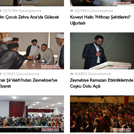
5276798 Görüntülenme
3229861 Görüntülenme
Bin Çocuk Zehra Ana'yla Gülecek
Kuveyt Halkı ?Mihrap Şehitlerini?
Uğurladı
515065 Görüntülenme
468802 Görüntülenme
Irak Şii Vakfı?ndan Zeynebiye?ye
Zeynebiye Ramazan Etkinliklerinde
iyaret
Coşku Dolu Açılı