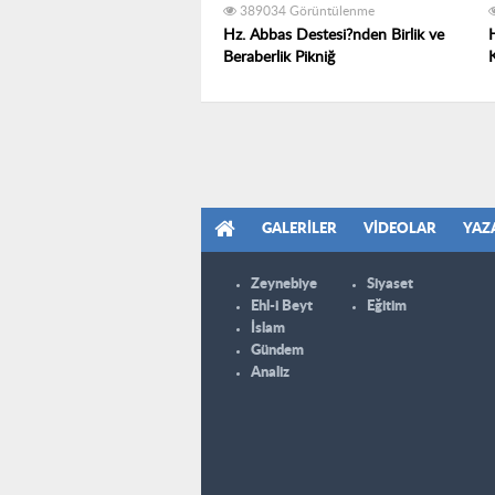
389034 Görüntülenme
Hz. Abbas Destesi?nden Birlik ve
Beraberlik Pikniğ
GALERILER
VIDEOLAR
YAZ
Zeynebiye
Siyaset
Ehl-i Beyt
Eğitim
İslam
Gündem
Analiz