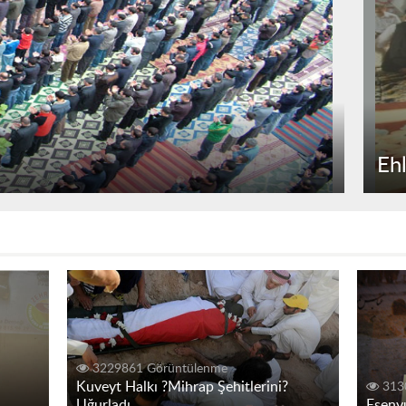
Eh
3229861 Görüntülenme
Kuveyt Halkı ?Mihrap Şehitlerini?
313
Uğurladı
Esenyu