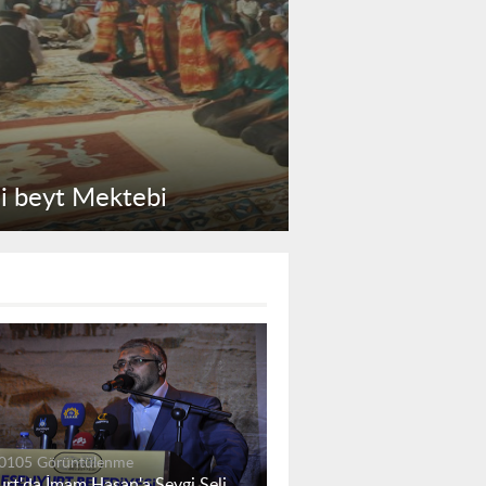
li beyt Mektebi
Aşura 2008
0105 Görüntülenme
rt'da İmam Hasan'a Sevgi Seli