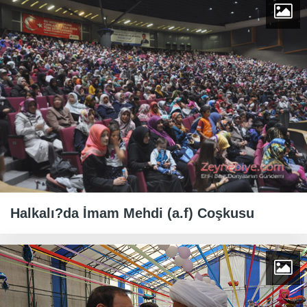
Halkalı?da İmam Mehdi (a.f) Coşkusu