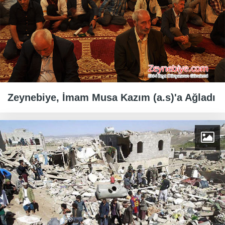
Zeynebiye, İmam Musa Kazım (a.s)'a Ağladı