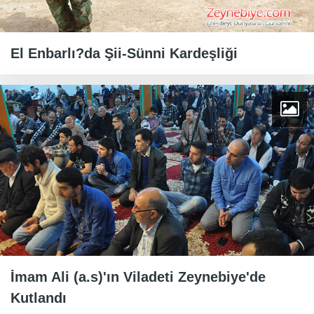
El Enbarlı?da Şii-Sünni Kardeşliği
İmam Ali (a.s)'ın Viladeti Zeynebiye'de
Kutlandı