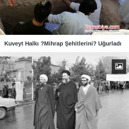
Kuveyt Halkı ?Mihrap Şehitlerini? Uğurladı