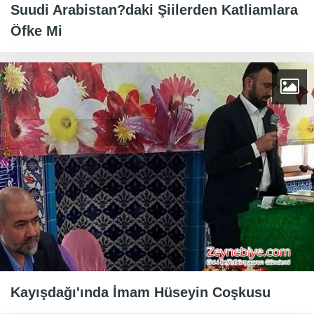
Suudi Arabistan?daki Şiilerden Katliamlara
Öfke Mi
Kayışdağı'ında İmam Hüseyin Coşkusu