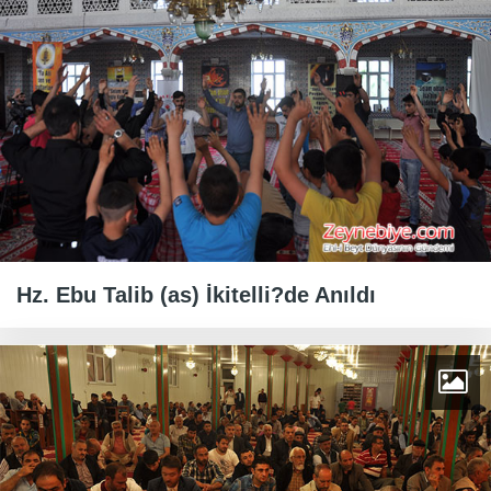
Hz. Ebu Talib (as) İkitelli?de Anıldı