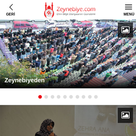
GERİ
MENÜ
Zeynebiyeden