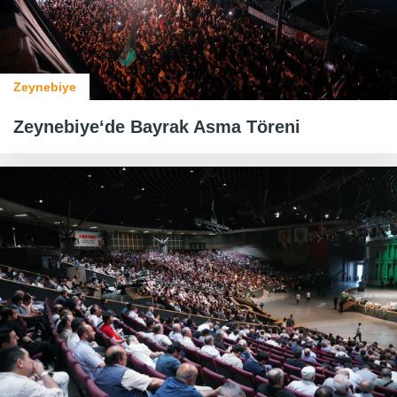
Zeynebiye
Zeynebiye‘de Bayrak Asma Töreni