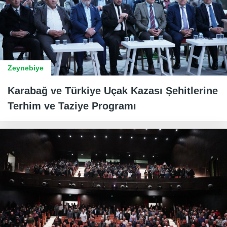
Zeynebiye
Karabağ ve Türkiye Uçak Kazası Şehitlerine
Terhim ve Taziye Programı