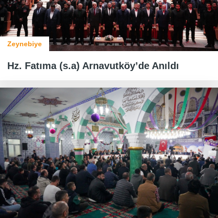
Zeynebiye
Hz. Fatıma (s.a) Arnavutköy’de Anıldı