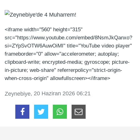
<iframe width="560" height="315"
src="https://www.youtube.com/embed/8NsmJkQanxo?
si=ZYpSvOTW6AuwOiMI" title="YouTube video player"
frameborder="0" allow="accelerometer; autoplay;
clipboard-write; encrypted-media; gyroscope; picture-
in-picture; web-share" referrerpolicy="strict-origin-
when-cross-origin" allowfullscreen></iframe>
, 20 Haziran 2026 06:21
Zeynebiye