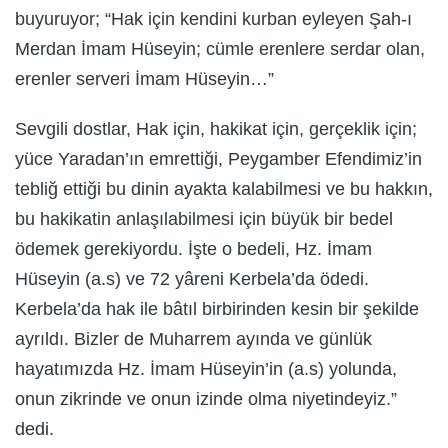
buyuruyor; “Hak için kendini kurban eyleyen Şah-ı
Merdan İmam Hüseyin; cümle erenlere serdar olan,
erenler serveri İmam Hüseyin…”
Sevgili dostlar, Hak için, hakikat için, gerçeklik için;
yüce Yaradan’ın emrettiği, Peygamber Efendimiz’in
tebliğ ettiği bu dinin ayakta kalabilmesi ve bu hakkın,
bu hakikatin anlaşılabilmesi için büyük bir bedel
ödemek gerekiyordu. İşte o bedeli, Hz. İmam
Hüseyin (a.s) ve 72 yâreni Kerbela’da ödedi.
Kerbela’da hak ile bâtıl birbirinden kesin bir şekilde
ayrıldı. Bizler de Muharrem ayında ve günlük
hayatımızda Hz. İmam Hüseyin’in (a.s) yolunda,
onun zikrinde ve onun izinde olma niyetindeyiz.”
dedi.