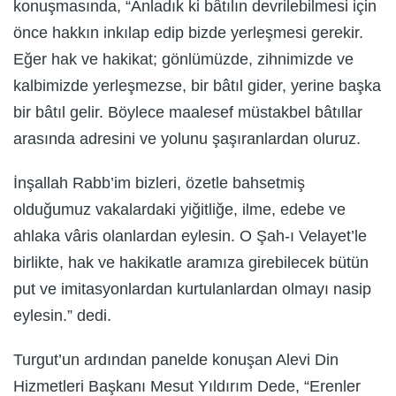
konuşmasında, “Anladık ki bâtılın devrilebilmesi için
önce hakkın inkılap edip bizde yerleşmesi gerekir.
Eğer hak ve hakikat; gönlümüzde, zihnimizde ve
kalbimizde yerleşmezse, bir bâtıl gider, yerine başka
bir bâtıl gelir. Böylece maalesef müstakbel bâtıllar
arasında adresini ve yolunu şaşıranlardan oluruz.
İnşallah Rabb’im bizleri, özetle bahsetmiş
olduğumuz vakalardaki yiğitliğe, ilme, edebe ve
ahlaka vâris olanlardan eylesin. O Şah-ı Velayet’le
birlikte, hak ve hakikatle aramıza girebilecek bütün
put ve imitasyonlardan kurtulanlardan olmayı nasip
eylesin.” dedi.
Turgut’un ardından panelde konuşan Alevi Din
Hizmetleri Başkanı Mesut Yıldırım Dede, “Erenler