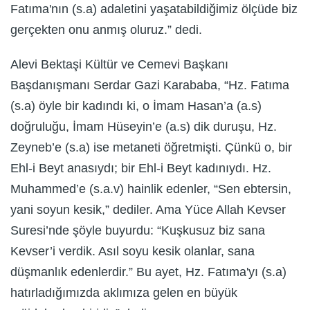
Fatıma'nın (s.a) adaletini yaşatabildiğimiz ölçüde biz
gerçekten onu anmış oluruz.” dedi.
Alevi Bektaşi Kültür ve Cemevi Başkanı
Başdanışmanı Serdar Gazi Karababa, “Hz. Fatıma
(s.a) öyle bir kadındı ki, o İmam Hasan’a (a.s)
doğruluğu, İmam Hüseyin’e (a.s) dik duruşu, Hz.
Zeyneb’e (s.a) ise metaneti öğretmişti. Çünkü o, bir
Ehl-i Beyt anasıydı; bir Ehl-i Beyt kadınıydı. Hz.
Muhammed’e (s.a.v) hainlik edenler, “Sen ebtersin,
yani soyun kesik,” dediler. Ama Yüce Allah Kevser
Suresi’nde şöyle buyurdu: “Kuşkusuz biz sana
Kevser’i verdik. Asıl soyu kesik olanlar, sana
düşmanlık edenlerdir.” Bu ayet, Hz. Fatıma'yı (s.a)
hatırladığımızda aklımıza gelen en büyük