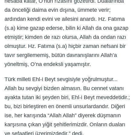
hesaba katar, O’nun rızasını gözetirdi. Dualarında
da önceliği daima evin dışına, ümmete verir;
ardından kendi evini ve ailesini anardı. Hz. Fatıma
(s.a) kime gazap ederse, bilin ki Allah da ona gazap
etmiştir; kimden de razı olursa, Allah da ondan razı
olmuştur. Hz. Fatıma (s.a) hiçbir zaman nefsani bir
tavır sergilememiş, bütün davranışlarını Allah’a
yöneltmiş, O’na endeksli yaşamıştır.
Türk milleti Ehl-i Beyt sevgisiyle yoğrulmuştur...
Allah bu sevgiyi bizden almasın. Bu cennet vatanı
ayakta tutan iki şeyden biri, Ehl-i Beyt meveddetidir.;
bu, bizi birleştiren en önemli unsurlardandır. Diğeri
ise, her karışında “Allah Allah” diyerek düşmanın
karşısına çıkan yiğit şehitlerimizdir. Onların duaları
ve şefaatleri üzerimizdedir.” dedi.