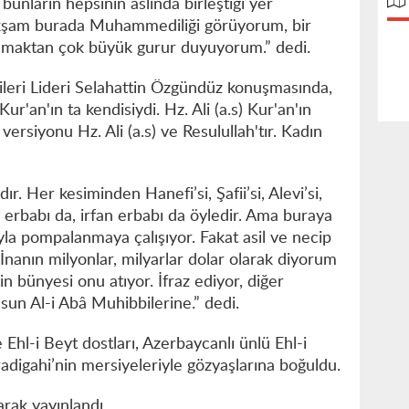
bunların hepsinin aslında birleştiği yer
kşam burada Muhammediliği görüyorum, bir
şmaktan çok büyük gurur duyuyorum.” dedi.
leri Lideri Selahattin Özgündüz konuşmasında,
Kur'an'ın ta kendisiydi. Hz. Ali (a.s) Kur'an'ın
ersiyonu Hz. Ali (a.s) ve Resulullah'tır. Kadın
r. Her kesiminden Hanefi’si, Şafii’si, Alevi’si,
uf erbabı da, irfan erbabı da öyledir. Ama buraya
yla pompalanmaya çalışıyor. Fakat asil ve necip
 İnanın milyonlar, milyarlar dolar olarak diyorum
n bünyesi onu atıyor. İfraz ediyor, diğer
lsun Al-i Abâ Muhibbilerine.” dedi.
hl-i Beyt dostları, Azerbaycanlı ünlü Ehl-i
digahi’nin mersiyeleriyle gözyaşlarına boğuldu.
arak yayınlandı.