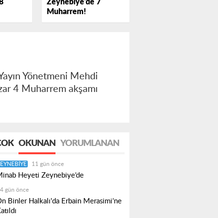
Zeynebiye'de 7
8
Muharrem!
 Yayın Yönetmeni Mehdi
azar 4 Muharrem akşamı
ÇOK
OKUNAN
YORUMLANAN
EYNEBIYE
11 gün önce
inab Heyeti Zeynebiye’de
4 gün önce
n Binler Halkalı'da Erbain Merasimi’ne
atıldı