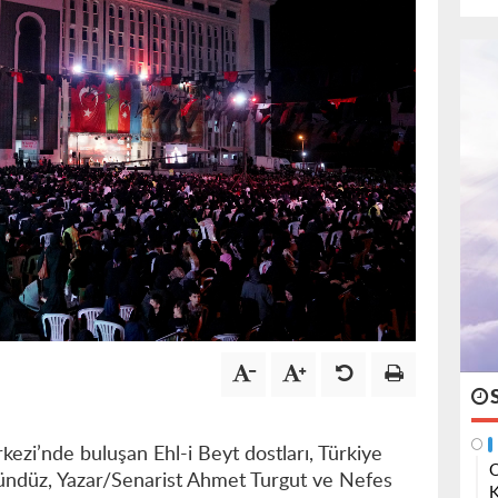
ezi’nde buluşan Ehl-i Beyt dostları, Türkiye
O
zgündüz, Yazar/Senarist Ahmet Turgut ve Nefes
K