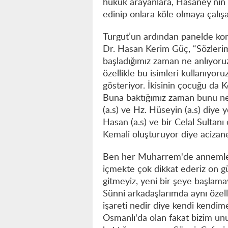
hukuk arayanlara, Hasaney’nin 
edinip onlara köle olmaya çalışan
Turgut’un ardından panelde ko
Dr. Hasan Kerim Güç, “Sözlerim
başladığımız zaman ne anlıyoru
özellikle bu isimleri kullanıyoru
gösteriyor. İkisinin çocuğu da 
Buna baktığımız zaman bunu ne
(a.s) ve Hz. Hüseyin (a.s) diye
Hasan (a.s) ve bir Celal Sultanı 
Kemali oluşturuyor diye aciz
Ben her Muharrem'de annemlerin
içmekte çok dikkat ederiz on 
gitmeyiz, yeni bir şeye başlam
Sünni arkadaşlarımda aynı öze
işareti nedir diye kendi kendi
Osmanlı'da olan fakat bizim un