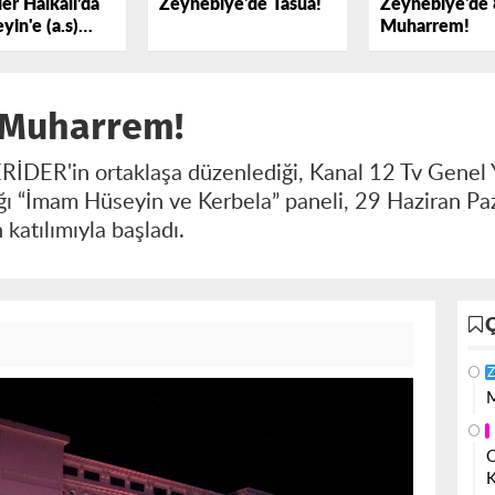
er Halkalı’da
Zeynebiye'de Tasua!
Zeynebiye'de 
yin'e (a.s)
Muharrem!
k Dedi
 Muharrem!
İDER'in ortaklaşa düzenlediği, Kanal 12 Tv Genel
ğı “İmam Hüseyin ve Kerbela” paneli, 29 Haziran P
 katılımıyla başladı.
Z
M
O
K