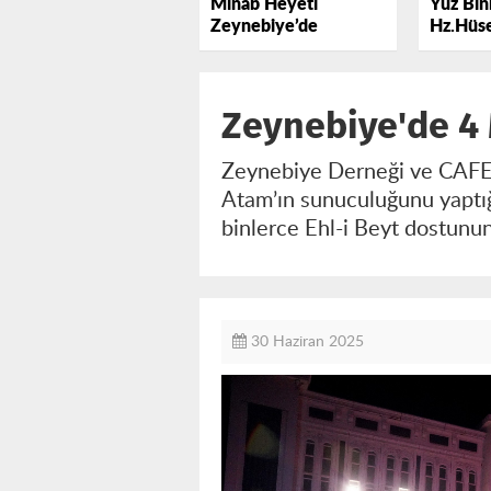
Minab Heyeti
Yüz Binl
Zeynebiye’de
Hz.Hüse
Lebbey
Zeynebiye'de 4
Zeynebiye Derneği ve CAFER
Atam’ın sunuculuğunu yaptı
binlerce Ehl-i Beyt dostunun
30 Haziran 2025