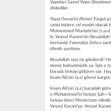
Yayınları Genel Yayın Yönetme
dinlediler.
Yazar/Senarist Ahmet Turgut pa
sanki bizlere rol model olacak b
Muhammed Mustafa'nın (s.a.v) h
ki, Veysel Karani'nin Resulullah
berisinde Fatımatüz Zehra vardı.
döndü yurduna.
Resulullah ona ne gönderdi? Hı
demiz bahsetmiştik ya. İşte o
burada hırkayı götüren var. Hay
İmam Ali'nin (a.s) görevi kargo
İmam Ali'nin (a.s) buradaki göre
o Muhammed'in hırkayı Şah-ı Vel
hırkayı ikinci Mevla’nızın elinde
Veysel Karani'ye. Veysel Karani