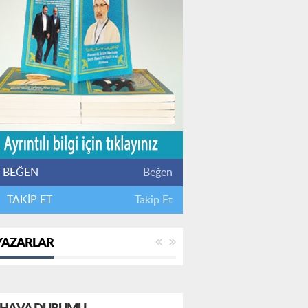
BEĞEN
Beğen
TAKİP ET
Takip Et
YAZARLAR