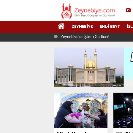
ZEYNEBIYE
EHL-I BEYT
İS
Zeynebiye'de Şâm-ı Gariban!