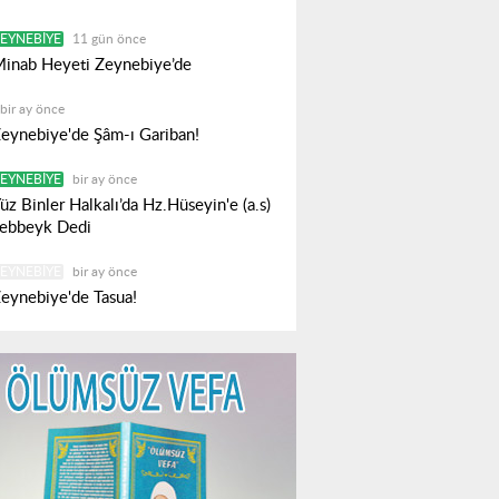
EYNEBIYE
11 gün önce
inab Heyeti Zeynebiye’de
bir ay önce
eynebiye'de Şâm-ı Gariban!
EYNEBIYE
bir ay önce
üz Binler Halkalı’da Hz.Hüseyin'e (a.s)
ebbeyk Dedi
EYNEBIYE
bir ay önce
eynebiye'de Tasua!