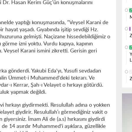
ni Dr. Hasan Kerim Güç’ün konuşmalarını
Z
M
nelde yaptığı konuşmasında, “Veysel Karani de
ir hayat yaşadı. Gıyabında işitip sevdiği Hz.
Z
uzuruna gelmişti. Naçizane hissedebildiğimiz o
'ı görme izni yoktu. Vurdu kapıya, kapının
Z
 Veysel Karani ismini zikretti. Gerisin geri
Y
L
rka gönderdi. Yakubi Eda'yı, Yusufi sevdadan
Z
 halin Ümmet-i Muhammed'deki tekrarı. Ve
Z
dar-ı Kerrar, Şah-ı Velayet o hırkayı götürdü.
culuk yapmak değildi.
vi hırkayı giydirmekti. Resulullah adına o yokken
ayet giydirir. Resulullah’ı görmediğiniz vakit o
n giyersiniz. İmam Ali de (a.s) hırkasını giydirdi
 de 14 asırdır Muhammed'i aşıklara, güzellikle