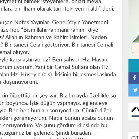
kıymetini bilmek isteyenlere, onları mevla
lara bir ilham olarak tarihteki yerini aldı” dedi.
nuşan Nefes Yayınları Genel Yayın Yönetmeni
ize hep “Bismillahirrahmanirrahim” diye
z? Allah'ın Rahman ve Rahim isimleri. Neden
z? Bir tanesi Celali gösteriyor. Bir tanesi Cemali
Kemal oluyor.
yle karşılaştırıyoruz? Ben şahsen Hz. Hasan
 yorumluyorum. Yani bir Cemal Sultanı olan Hz.
olan Hz. Hüseyin (a.s). İkisinin birleşmesi aslında
ane düşünüyorum.
 öğrettiği bir şey var. Biz bu ayda özellikle su
gün boyunca. İşte düğün yapmayız, eğlenceye
ayız. Ben hep bunları soruyordum. Çünkü diğer
llikleri göremiyorum. Nedir bunun acaba bunun
me soruyordum. Ve şunu gördüm ki aslında bu
uttuğumuz bir gelenek. Şimdi buradan