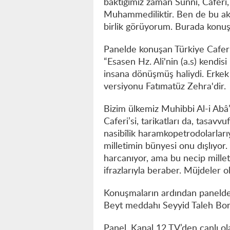
baktığımız zaman Sünni, Caferi, 
Muhammediliktir. Ben de bu a
birlik görüyorum. Burada konu
Panelde konuşan Türkiye Caferi
“Esasen Hz. Ali'nin (a.s) kendisi 
insana dönüşmüş haliydi. Erkek v
versiyonu Fatımatüz Zehra'dir.
Bizim ülkemiz Muhibbi Al-i Abâ’dı
Caferi’si, tarikatları da, tasavv
nasibîlik haramkopetrodolarları
milletimin bünyesi onu dışlıyor.
harcanıyor, ama bu necip milleti
ifrazlarıyla beraber. Müjdeler o
Konuşmaların ardından panelde E
Beyt meddahı Seyyid Taleh Bora
Panel, Kanal 12 TV’den canlı ol