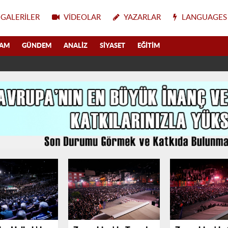
GALERILER
VIDEOLAR
YAZARLAR
LANGUAGES
LAM
GÜNDEM
ANALIZ
SIYASET
EĞITIM