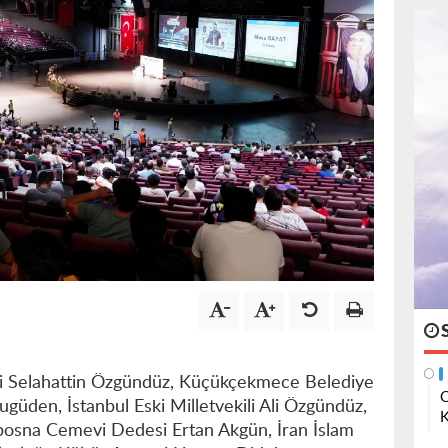
eri Selahattin Özgündüz, Küçükçekmece Belediye
O
güden, İstanbul Eski Milletvekili Ali Özgündüz,
K
osna Cemevi Dedesi Ertan Akgün, İran İslam