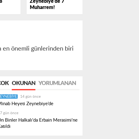
Zeynebiye'de 7
8
Muharrem!
n en önemli günlerinden biri
.
ÇOK
OKUNAN
YORUMLANAN
EYNEBIYE
14 gün önce
inab Heyeti Zeynebiye’de
7 gün önce
n Binler Halkalı'da Erbain Merasimi’ne
atıldı