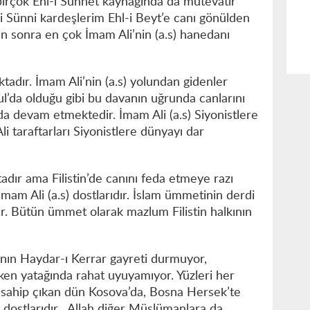
irçok Ehl-i Sünnet kaynağında da mütevatir
i Sünni kardeşlerim Ehl-i Beyt’e canı gönülden
tan sonra en çok İmam Ali’nin (a.s) hanedanı
ktadır. İmam Ali’nin (a.s) yolundan gidenler
l’da olduğu gibi bu davanın uğrunda canlarını
 devam etmektedir. İmam Ali (a.s) Siyonistlere
i taraftarları Siyonistlere dünyayı dar
adır ama Filistin’de canını feda etmeye razı
mam Ali (a.s) dostlarıdır. İslam ümmetinin derdi
r. Bütün ümmet olarak mazlum Filistin halkının
nın Haydar-ı Kerrar gayreti durmuyor,
en yatağında rahat uyuyamıyor. Yüzleri her
sahip çıkan dün Kosova’da, Bosna Hersek’te
s) dostlarıdır. Allah diğer Müslümanlara da