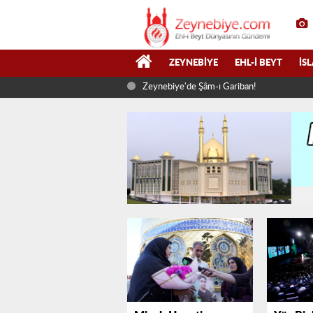
ZEYNEBIYE
EHL-I BEYT
İS
Zeynebiye'de Şâm-ı Gariban!