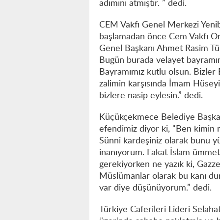
adımını atmıştır. ” dedi.
CEM Vakfı Genel Merkezi Yeni
başlamadan önce Cem Vakfı On
Genel Başkanı Ahmet Rasim Tükek
Bugün burada velayet bayramını 
Bayramımız kutlu olsun. Bizler 
zalimin karşısında İmam Hüsey
bizlere nasip eylesin.” dedi.
Küçükçekmece Belediye Başka
efendimiz diyor ki, “Ben kimin 
Sünni kardeşiniz olarak bunu y
inanıyorum. Fakat İslam ümmeti 
gerekiyorken ne yazık ki, Gazze'
Müslümanlar olarak bu kanı durd
var diye düşünüyorum.” dedi.
Türkiye Caferileri Lideri Selah