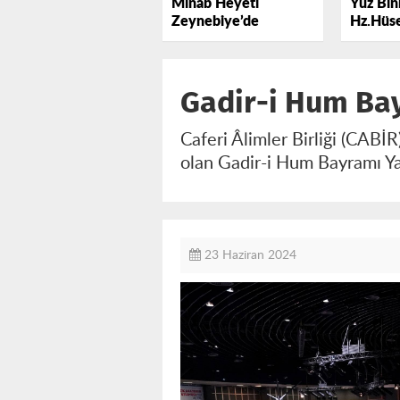
Minab Heyeti
Yüz Binl
Zeynebiye’de
Hz.Hüse
Lebbey
Gadir-i Hum Bay
Caferi Âlimler Birliği (CABİ
olan Gadir-i Hum Bayramı Ya
23 Haziran 2024