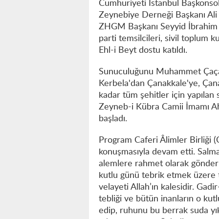
Cumhuriyeti İstanbul Başkonso
Zeynebiye Derneği Başkanı Ali
ZHGM Başkanı Seyyid İbrahim 
parti temsilcileri, sivil toplum 
Ehl-i Beyt dostu katıldı.
Sunuculuğunu Muhammet Çaça’n
Kerbela'dan Çanakkale'ye, Çan
kadar tüm şehitler için yapılan 
Zeyneb-i Kübra Camii İmamı Ahm
başladı.
Program Caferi Âlimler Birliği 
konuşmasıyla devam etti. Salm
alemlere rahmet olarak gönder
kutlu günü tebrik etmek üzere t
velayeti Allah’ın kalesidir. Gad
tebliği ve bütün inanların o kutl
edip, ruhunu bu berrak suda yı