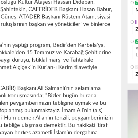
losluğu Kültür Ataşesi Hassan Dideban,
Z
 Şahintekin, CAFERİDER Başkanı Hasan Babur,
M
Güneş, ATADER Başkanı Rüstem Atam, siyasi
kuruluşlarının başkan ve yöneticileri ve binlerce
Z
Z
ın yaptığı program, Bedir’den Kerbela'ya,
Y
akkale'den 15 Temmuz ve Karabağ Şehitlerine
L
saygı duruşu, İstiklal marşı ve Tahtakale
et Alçiçek’in Kur’an-ı Kerim tilavetiyle
Z
Z
(CABİR) Başkanı Ali Salmanlı’nın selamlama
anlı konuşmasında; “Bizler bugün burada
ilen peygamberimizin tebliğine uymak ve bu
oplanmış bulunmaktayız. İmam Ali’nin (a.s)
ir-i Hum demek Allah’ın tenzili, peygamberimizin
u tebliğe ulaşması demektir. Bu hakikati itiraf
kayan herkes azametli İslam’ın dergahına