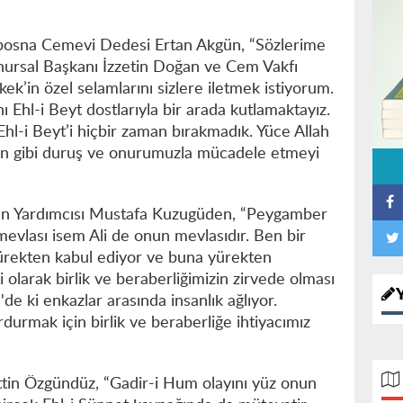
bosna Cemevi Dedesi Ertan Akgün, “Sözlerime
ursal Başkanı İzzetin Doğan ve Cem Vakfı
’in özel selamlarını sizlere iletmek istiyorum.
Ehl-i Beyt dostlarıyla bir arada kutlamaktayız.
Ehl-i Beyt’i hiçbir zaman bırakmadık. Yüce Allah
in gibi duruş ve onurumuzla mücadele etmeyi
n Yardımcısı Mustafa Kuzugüden, “Peygamber
mevlası isem Ali de onun mevlasıdır. Ben bir
ürekten kabul ediyor ve buna yürekten
olarak birlik ve beraberliğimizin zirvede olması
de ki enkazlar arasında insanlık ağlıyor.
urmak için birlik ve beraberliğe ihtiyacımız
attin Özgündüz, “Gadir-i Hum olayını yüz onun