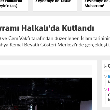
er Halkalı’da
Zeynebiye'de Tasua!
Zeynebiye'de 
yin'e (a.s)
Muharrem!
k Dedi
ramı Halkalı'da Kutlandı
R) ve Cem Vakfı tarafından düzenlenen İslam tarihini
hya Kemal Beyatlı Gösteri Merkezi’nde gerçekleşti
Z
M
O
K