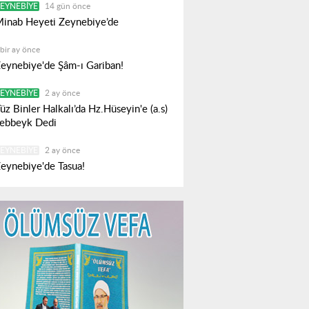
EYNEBIYE
14 gün önce
inab Heyeti Zeynebiye’de
bir ay önce
eynebiye'de Şâm-ı Gariban!
EYNEBIYE
2 ay önce
üz Binler Halkalı’da Hz.Hüseyin'e (a.s)
ebbeyk Dedi
EYNEBIYE
2 ay önce
eynebiye'de Tasua!