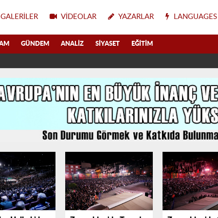
GALERILER
VIDEOLAR
YAZARLAR
LANGUAGES
LAM
GÜNDEM
ANALIZ
SIYASET
EĞITIM