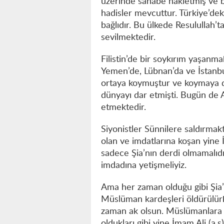
üzerinde sahabe nakletmiş ve b
hadisler mevcuttur. Türkiye’dek
bağlıdır. Bu ülkede Resulullah’
sevilmektedir.
Filistin’de bir soykırım yaşanma
Yemen’de, Lübnan’da ve İstanbu
ortaya koymuştur ve koymaya da
dünyayı dar etmişti. Bugün de Al
etmektedir.
Siyonistler Sünnilere saldırmakt
olan ve imdatlarına koşan yine İ
sadece Şia’nın derdi olmamalıdı
imdadına yetişmeliyiz.
Ama her zaman olduğu gibi Şia’
Müslüman kardeşleri öldürülürk
zaman ak olsun. Müslümanlara 
oldukları gibi yine İmam Ali (a.