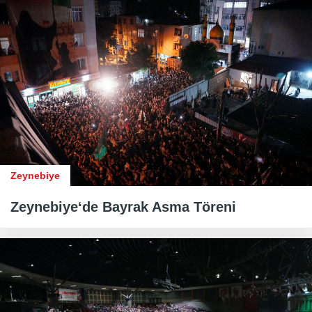
Zeynebiye
Zeynebiye‘de Bayrak Asma Töreni