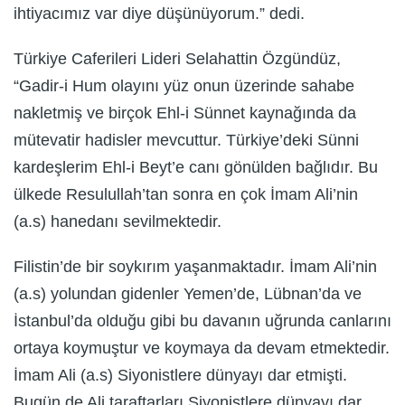
ihtiyacımız var diye düşünüyorum.” dedi.
Türkiye Caferileri Lideri Selahattin Özgündüz,
“Gadir-i Hum olayını yüz onun üzerinde sahabe
nakletmiş ve birçok Ehl-i Sünnet kaynağında da
mütevatir hadisler mevcuttur. Türkiye’deki Sünni
kardeşlerim Ehl-i Beyt’e canı gönülden bağlıdır. Bu
ülkede Resulullah’tan sonra en çok İmam Ali’nin
(a.s) hanedanı sevilmektedir.
Filistin’de bir soykırım yaşanmaktadır. İmam Ali’nin
(a.s) yolundan gidenler Yemen’de, Lübnan’da ve
İstanbul’da olduğu gibi bu davanın uğrunda canlarını
ortaya koymuştur ve koymaya da devam etmektedir.
İmam Ali (a.s) Siyonistlere dünyayı dar etmişti.
Bugün de Ali taraftarları Siyonistlere dünyayı dar