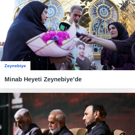
Zeynebiye
Minab Heyeti Zeynebiye’de