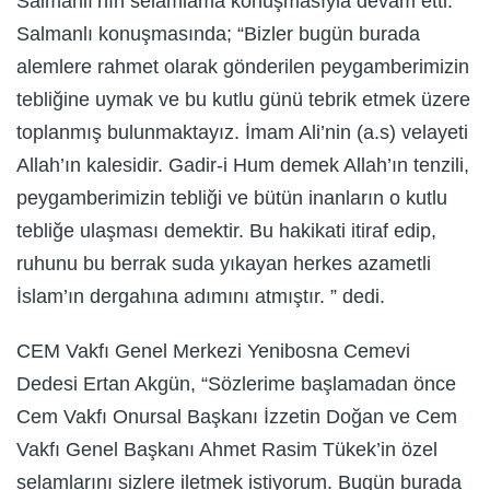
Salmanlı’nın selamlama konuşmasıyla devam etti.
Salmanlı konuşmasında; “Bizler bugün burada
alemlere rahmet olarak gönderilen peygamberimizin
tebliğine uymak ve bu kutlu günü tebrik etmek üzere
toplanmış bulunmaktayız. İmam Ali’nin (a.s) velayeti
Allah’ın kalesidir. Gadir-i Hum demek Allah’ın tenzili,
peygamberimizin tebliği ve bütün inanların o kutlu
tebliğe ulaşması demektir. Bu hakikati itiraf edip,
ruhunu bu berrak suda yıkayan herkes azametli
İslam’ın dergahına adımını atmıştır. ” dedi.
CEM Vakfı Genel Merkezi Yenibosna Cemevi
Dedesi Ertan Akgün, “Sözlerime başlamadan önce
Cem Vakfı Onursal Başkanı İzzetin Doğan ve Cem
Vakfı Genel Başkanı Ahmet Rasim Tükek’in özel
selamlarını sizlere iletmek istiyorum. Bugün burada