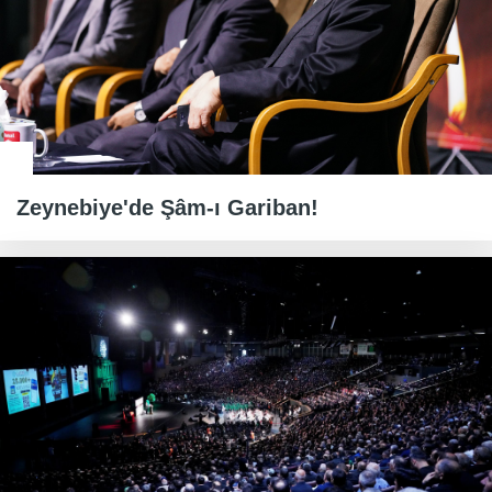
Zeynebiye'de Şâm-ı Gariban!