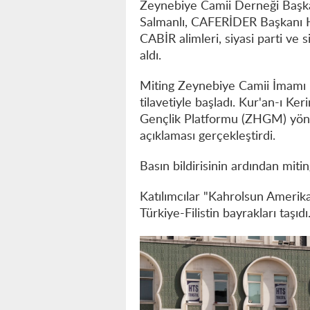
Zeynebiye Camii Derneği Başkan
Salmanlı, CAFERİDER Başkanı 
CABİR alimleri, siyasi parti ve s
aldı.
Miting Zeynebiye Camii İmamı 
tilavetiyle başladı. Kur'an-ı Ke
Gençlik Platformu (ZHGM) yöne
açıklaması gerçekleştirdi.
Basın bildirisinin ardından miti
Katılımcılar "Kahrolsun Amerika"
Türkiye-Filistin bayrakları taşıdı