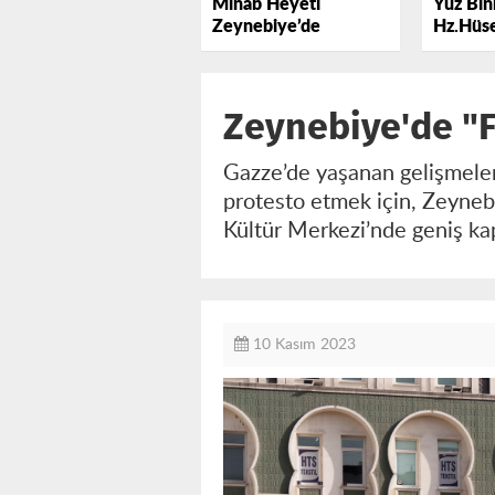
Minab Heyeti
Yüz Binl
Zeynebiye’de
Hz.Hüse
Lebbey
Zeynebiye'de "Fi
Gazze’de yaşanan gelişmeler ü
protesto etmek için, Zeyneb
Kültür Merkezi’nde geniş ka
10 Kasım 2023