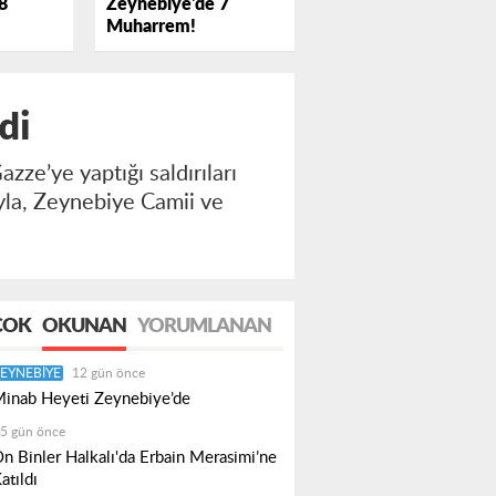
Zeynebiye'de 7
8
Muharrem!
di
zze’ye yaptığı saldırıları
yla, Zeynebiye Camii ve
ÇOK
OKUNAN
YORUMLANAN
EYNEBIYE
12 gün önce
inab Heyeti Zeynebiye’de
5 gün önce
n Binler Halkalı'da Erbain Merasimi’ne
atıldı