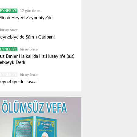
EYNEBIYE
12 gün önce
inab Heyeti Zeynebiye’de
bir ay önce
eynebiye'de Şâm-ı Gariban!
EYNEBIYE
bir ay önce
üz Binler Halkalı’da Hz.Hüseyin'e (a.s)
ebbeyk Dedi
EYNEBIYE
bir ay önce
eynebiye'de Tasua!