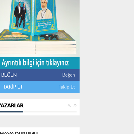
BEĞEN
Beğen
TAKİP ET
Takip Et
YAZARLAR