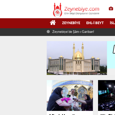
ZEYNEBIYE
EHL-I BEYT
İS
Zeynebiye'de Şâm-ı Gariban!