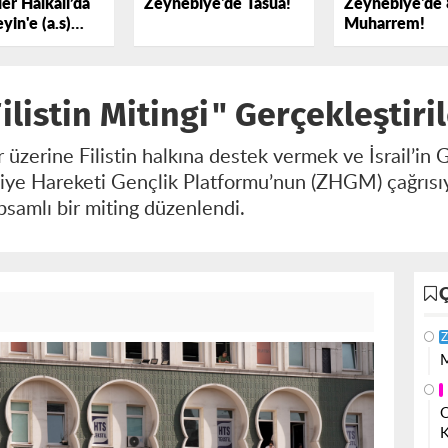
er Halkalı’da
Zeynebiye'de Tasua!
Zeynebiye'de 
yin'e (a.s)
Muharrem!
k Dedi
listin Mitingi" Gerçekleştiril
zerine Filistin halkına destek vermek ve İsrail’in Ga
iye Hareketi Gençlik Platformu’nun (ZHGM) çağrısı
psamlı bir miting düzenlendi.
Z
M
O
K