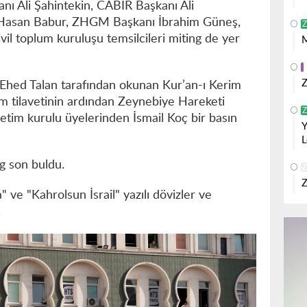
ı Ali Şahintekin, CABİR Başkanı Ali
Hasan Babur, ZHGM Başkanı İbrahim Güneş,
Z
ivil toplum kuruluşu temsilcileri miting de yer
M
Z
Ehed Talan tarafından okunan Kur’an-ı Kerim
rim tilavetinin ardından Zeynebiye Hareketi
Z
tim kurulu üyelerinden İsmail Koç bir basın
Y
L
ng son buldu.
Z
Z
 ve "Kahrolsun İsrail" yazılı dövizler ve
.