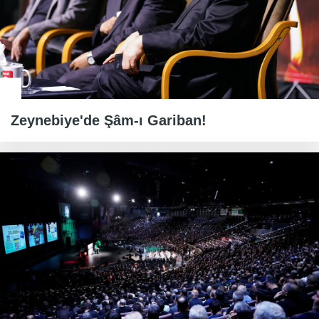
Zeynebiye'de Şâm-ı Gariban!