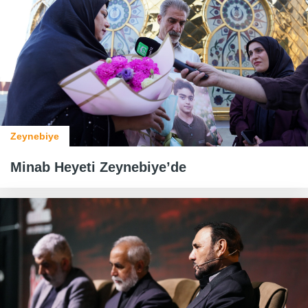
Zeynebiye
Minab Heyeti Zeynebiye’de