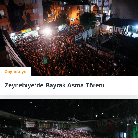
Zeynebiye
Zeynebiye‘de Bayrak Asma Töreni