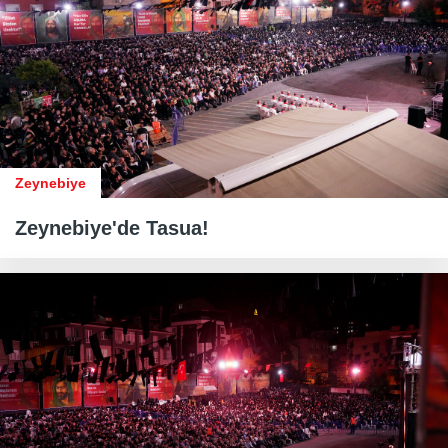
Zeynebiye
Zeynebiye'de Tasua!