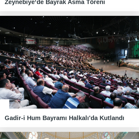
Zeynebiye‘de Bayrak Asma Töreni
Gadir-i Hum Bayramı Halkalı'da Kutlandı