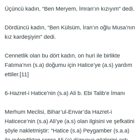
Üçüncü kadın, “Ben Meryem, İmran’ın kızıyım” dedi.
Dördüncü kadın, “Ben Külsüm, İran’ın oğlu Musa’nın
kız kardeşiyim” dedi.
Cennetlik olan bu dört kadın, on huri ile birlikte
Fatıma’nın (s.a) doğumu için Hatice’ye (a.s) yardım
ettiler.[11]
6-Hazret-i Hatice’nin (s.a) Ali b. Ebi Talib’e İmanı
Merhum Meclisi, Bihar’ul-Envar’da Hazret-i
Haticece’nin (s.a) Ali’ye (a.s) olan ilgisini ve şefkatini
şöyle nakletmiştir: “Hatice (s.a) Peygamber (s.a.a)
ile evlendikten sonra Ali (a) dünyaya gözlerini açtı.