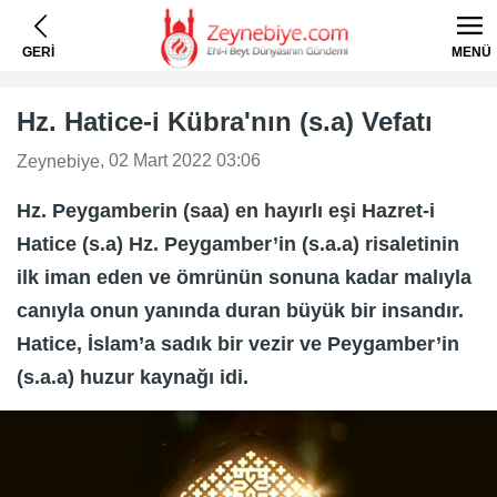
GERİ
MENÜ
Hz. Hatice-i Kübra'nın (s.a) Vefatı
, 02 Mart 2022 03:06
Zeynebiye
Hz. Peygamberin (saa) en hayırlı eşi Hazret-i
Hatice (s.a) Hz. Peygamber’in (s.a.a) risaletinin
ilk iman eden ve ömrünün sonuna kadar malıyla
canıyla onun yanında duran büyük bir insandır.
Hatice, İslam’a sadık bir vezir ve Peygamber’in
(s.a.a) huzur kaynağı idi.