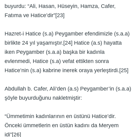
buyurdu: “Ali, Hasan, Hüseyin, Hamza, Cafer,
Fatıma ve Hatice’dir”[23]
Hazret-i Hatice (s.a) Peygamber efendimizle (s.a.a)
birlikte 24 yıl yaşamıştır.[24] Hatice (a.s) hayatta
iken Peygamber (s.a.a) başka bir kadınla
evlenmedi, Hatice (s.a) vefat ettikten sonra
Hatice’nin (s.a) kabrine inerek oraya yerleştirdi.[25]
Abdullah b. Cafer, Ali’den (a.s) Peygamber’in (s.a.a)
şöyle buyurduğunu nakletmiştir:
“Ümmetimin kadınlarının en üstünü Hatice’dir.
Önceki ümmetlerin en üstün kadını da Meryem
idi”[26]