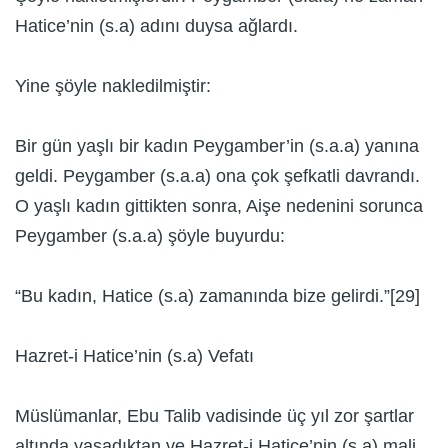
Hatice’nin (s.a) adını duysa ağlardı.
Yine şöyle nakledilmiştir:
Bir gün yaşlı bir kadın Peygamber’in (s.a.a) yanına
geldi. Peygamber (s.a.a) ona çok şefkatli davrandı.
O yaşlı kadın gittikten sonra, Aişe nedenini sorunca
Peygamber (s.a.a) şöyle buyurdu:
“Bu kadın, Hatice (s.a) zamanında bize gelirdi.”[29]
Hazret-i Hatice’nin (s.a) Vefatı
Müslümanlar, Ebu Talib vadisinde üç yıl zor şartlar
altında yaşadıktan ve Hazret-i Hatice’nin (s.a) mali