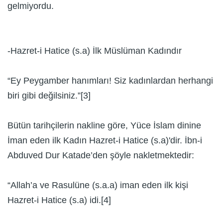
gelmiyordu.
-Hazret-i Hatice (s.a) İlk Müslüman Kadındır
“Ey Peygamber hanımları! Siz kadınlardan herhangi
biri gibi değilsiniz.”[3]
Bütün tarihçilerin nakline göre, Yüce İslam dinine
İman eden ilk Kadın Hazret-i Hatice (s.a)'dir. İbn-i
Abduved Dur Katade’den şöyle nakletmektedir:
“Allah’a ve Rasulüne (s.a.a) iman eden ilk kişi
Hazret-i Hatice (s.a) idi.[4]