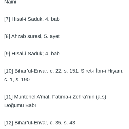
Naini
[7] Hısal-i Saduk, 4. bab
[8] Ahzab suresi, 5. ayet
[9] Hısal-i Saduk; 4. bab
[10] Bihar’ul-Envar, c. 22, s. 151; Siret-i İbn-i Hişam,
c. 1, s. 190
[11] Müntehel A’mal, Fatıma-i Zehra’nın (a.s)
Doğumu Babı
[12] Bihar’ul-Envar, c. 35, s. 43