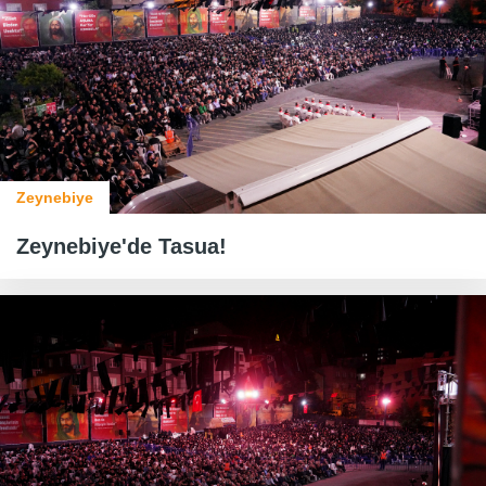
Zeynebiye
Zeynebiye'de Tasua!