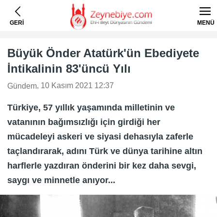
GERİ
MENÜ
Büyük Önder Atatürk'ün Ebediyete
İntikalinin 83'üncü Yılı
, 10 Kasım 2021 12:37
Gündem
Türkiye, 57 yıllık yaşamında milletinin ve
vatanının bağımsızlığı için girdiği her
mücadeleyi askeri ve siyasi dehasıyla zaferle
taçlandırarak, adını Türk ve dünya tarihine altın
harflerle yazdıran önderini bir kez daha sevgi,
saygı ve minnetle anıyor...