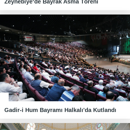
Zeynebiye‘de Bayrak Asma Töreni
Gadir-i Hum Bayramı Halkalı'da Kutlandı