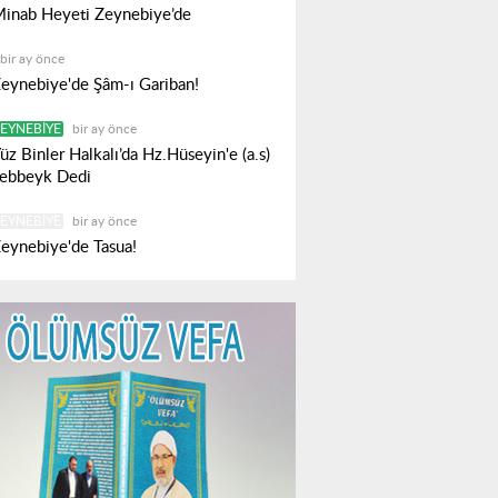
inab Heyeti Zeynebiye’de
bir ay önce
eynebiye'de Şâm-ı Gariban!
EYNEBIYE
bir ay önce
üz Binler Halkalı’da Hz.Hüseyin'e (a.s)
ebbeyk Dedi
EYNEBIYE
bir ay önce
eynebiye'de Tasua!