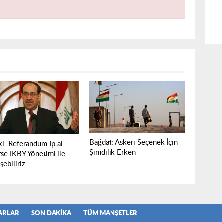
Bağdat: Askeri Seçenek İçin
ki: Referandum İptal
Şimdilik Erken
rse IKBY Yönetimi ile
ebiliriz
ARLAR
SON DAKIKA
TÜM MANŞETLER