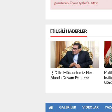
gönderen Üye/Üyeler’e aittir.
İLGILI HABERLER
Mali
IŞİD İle Mücadelemiz Her
Edili
Alanda Devam Etmekte
Görüş
GALERILER
VIDEOLAR
YAZ