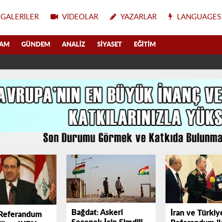
GALERILER
VIDEOLAR
YAZARLAR
LANGUAGES
LAM
GÜNDEM
ANALIZ
SIYASET
EĞITIM
Bağdat: Askeri
İran ve Türkiy
 Referandum