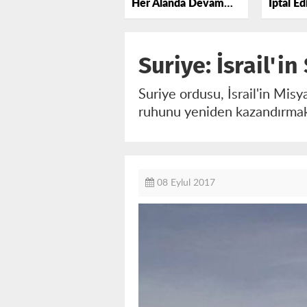
Her Alanda Devam
İptal Ed
Etmekte
Yönetim
Görüşebi
Suriye: İsrail'i
Suriye ordusu, İsrail'in Misy
ruhunu yeniden kazandırmak
08 Eylul 2017