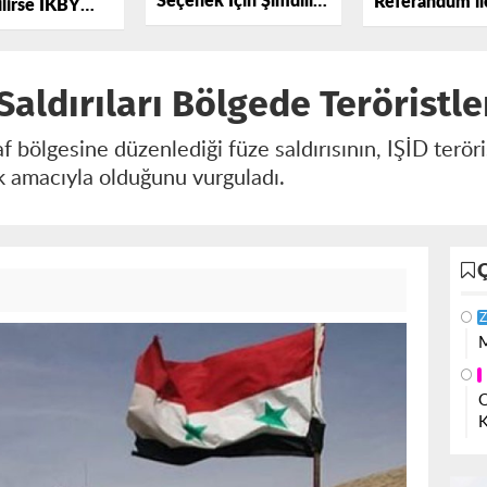
Seçenek İçin Şimdilik
Referandum ile 
ilirse IKBY
Erken
Ortak Açıklam
i ile
liriz
n Saldırıları Bölgede Teröristl
af bölgesine düzenlediği füze saldırısının, IŞİD teröri
 amacıyla olduğunu vurguladı.
Z
M
O
K