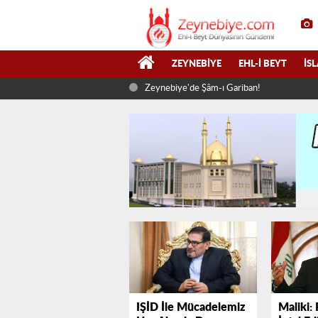
ZEYNEBIYE
EHL-I BEYT
İS
Zeynebiye'de Şâm-ı Gariban!
IŞİD İle Mücadelemiz
Maliki: