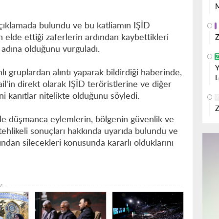
M
çıklamada bulundu ve bu katliamın IŞİD
 elde ettiği zaferlerin ardından kaybettikleri
Z
 adına olduğunu vurguladı.
Z
Y
lı gruplardan alıntı yaparak bildirdiği haberinde,
L
il'in direkt olarak IŞİD teröristlerine ve diğer
ni kanıtlar nitelikte olduğunu söyledi.
Z
Z
yle düşmanca eylemlerin, bölgenin güvenlik ve
 tehlikeli sonuçları hakkında uyarıda bulundu ve
ından silecekleri konusunda kararlı olduklarını
z.