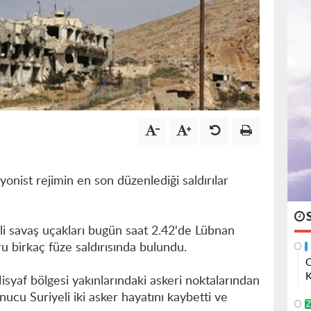
nist rejimin en son düzenlediği saldırılar
illi savaş uçakları bugün saat 2.42'de Lübnan
u birkaç füze saldırısında bulundu.
O
K
syaf bölgesi yakınlarındaki askeri noktalarından
onucu Suriyeli iki asker hayatını kaybetti ve
Z