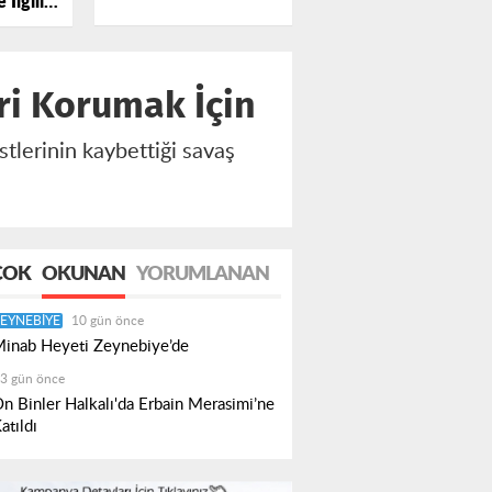
İlgili
a
eri Korumak İçin
stlerinin kaybettiği savaş
ÇOK
OKUNAN
YORUMLANAN
EYNEBIYE
10 gün önce
inab Heyeti Zeynebiye’de
3 gün önce
n Binler Halkalı'da Erbain Merasimi’ne
atıldı