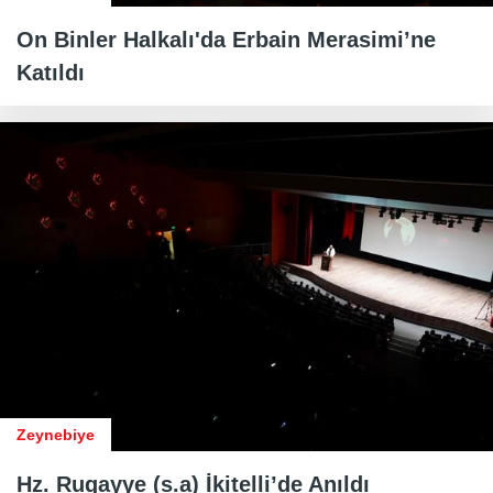
On Binler Halkalı'da Erbain Merasimi’ne
Katıldı
Zeynebiye
Hz. Rugayye (s.a) İkitelli’de Anıldı