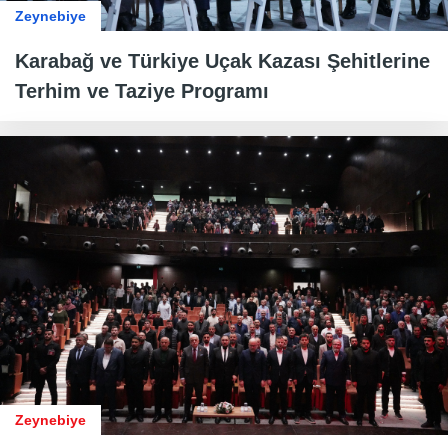
Zeynebiye
Karabağ ve Türkiye Uçak Kazası Şehitlerine
Terhim ve Taziye Programı
Zeynebiye