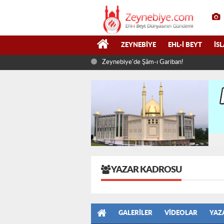
ZEYNEBIYE
EHL-I BEYT
İS
Zeynebiye'de Şâm-ı Gariban!
YAZAR KADROSU
GALERILER
VIDEOLAR
YAZ