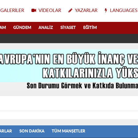
GALERILER
VIDEOLAR
YAZARLAR
LANGUAGES
LAM
GÜNDEM
ANALIZ
SIYASET
EĞITIM
ARLAR
SON DAKIKA
TÜM MANŞETLER