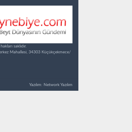
kları saklıdır.
Merkez Mahallesi, 34303 Küçükçekmece/
Yazılım:
Network Yazılım