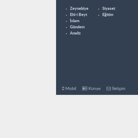
Zeynebiye
Siyaset
Ehl-i Beyt
Eğitim
İslam
Gündem
Analiz
Mobil
Künye
İletişim