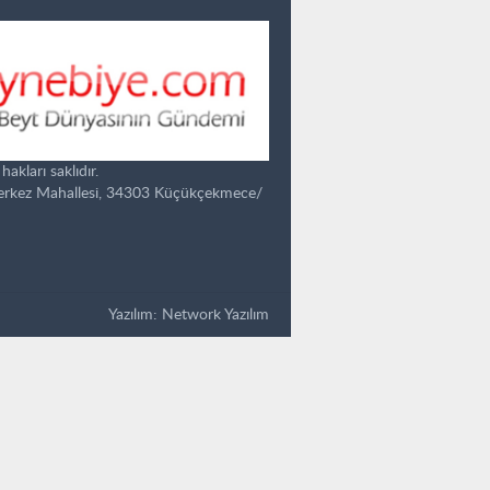
kları saklıdır.
Merkez Mahallesi, 34303 Küçükçekmece/
Yazılım:
Network Yazılım