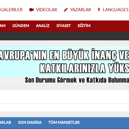
GALERILER
VIDEOLAR
YAZARLAR
LANGUAGES
LAM
GÜNDEM
ANALIZ
SIYASET
EĞITIM
ARLAR
SON DAKIKA
TÜM MANŞETLER