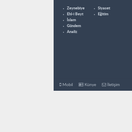
Zeynebiye
Siyaset
Ehl-i Beyt
Eğitim
İslam
Gündem
Analiz
Mobil
Künye
İletişim