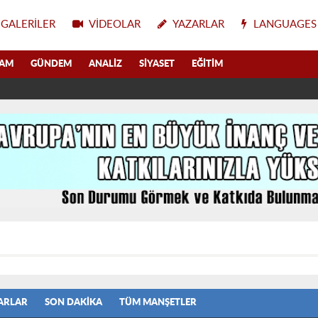
GALERILER
VIDEOLAR
YAZARLAR
LANGUAGES
LAM
GÜNDEM
ANALIZ
SIYASET
EĞITIM
ARLAR
SON DAKIKA
TÜM MANŞETLER