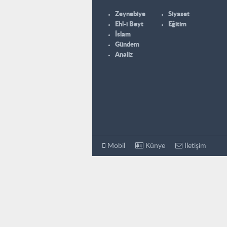
Zeynebiye
Siyaset
Ehl-i Beyt
Eğitim
İslam
Gündem
Analiz
Mobil
Künye
İletişim