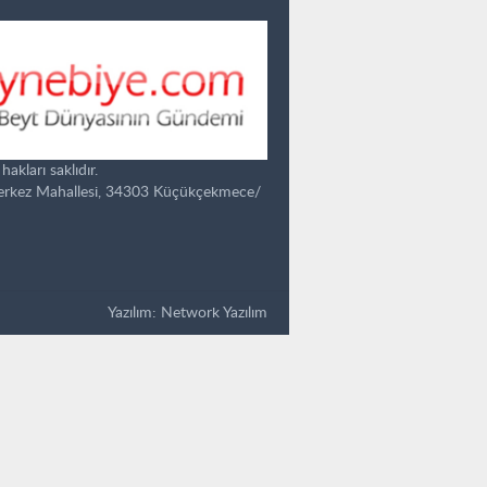
kları saklıdır.
Merkez Mahallesi, 34303 Küçükçekmece/
Yazılım:
Network Yazılım