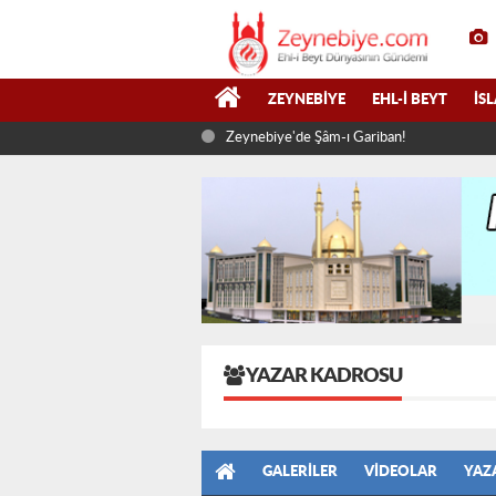
ZEYNEBIYE
EHL-I BEYT
İS
Zeynebiye'de Şâm-ı Gariban!
YAZAR KADROSU
GALERILER
VIDEOLAR
YAZ