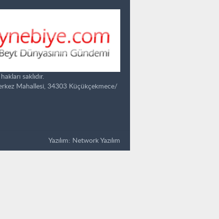
kları saklıdır.
Merkez Mahallesi, 34303 Küçükçekmece/
Yazılım:
Network Yazılım