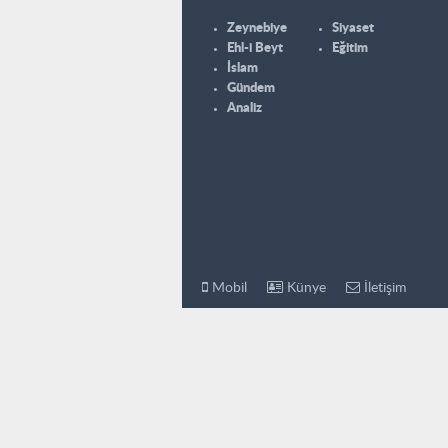
Zeynebiye
Siyaset
Ehl-i Beyt
Eğitim
İslam
Gündem
Analiz
Mobil
Künye
İletişim