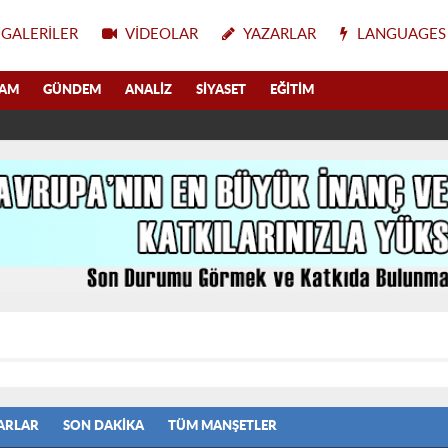
GALERILER
VIDEOLAR
YAZARLAR
LANGUAGES
LAM
GÜNDEM
ANALIZ
SIYASET
EĞITIM
ARLAR
SON DAKIKA
TÜM MANŞETLER