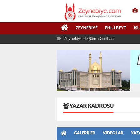
ZEYNEBIYE
EHL-I BEYT
İS
Zeynebiye'de Şâm-ı Gariban!
YAZAR KADROSU
GALERILER
VIDEOLAR
YAZ