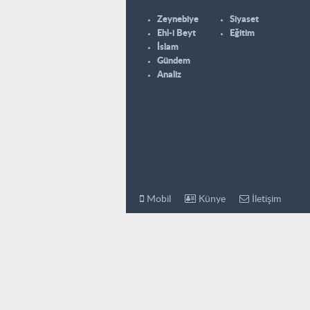
Zeynebiye
Siyaset
Ehl-i Beyt
Eğitim
İslam
Gündem
Analiz
Mobil
Künye
İletişim