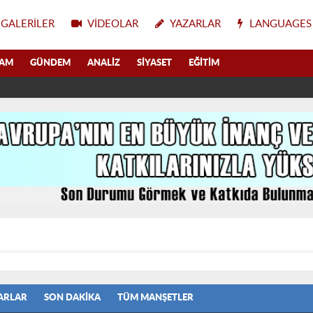
GALERILER
VIDEOLAR
YAZARLAR
LANGUAGES
LAM
GÜNDEM
ANALIZ
SIYASET
EĞITIM
ARLAR
SON DAKIKA
TÜM MANŞETLER