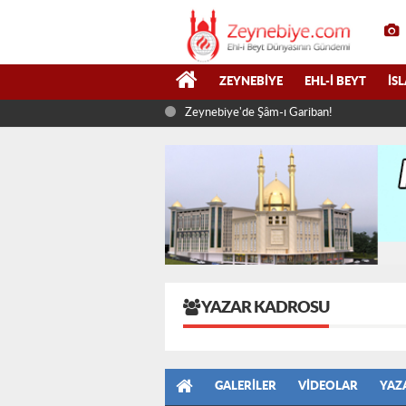
ZEYNEBIYE
EHL-I BEYT
İS
Zeynebiye'de Şâm-ı Gariban!
YAZAR KADROSU
GALERILER
VIDEOLAR
YAZ