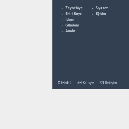
Zeynebiye
Siyaset
Ehl-i Beyt
Eğitim
İslam
Gündem
Analiz
Mobil
Künye
İletişim