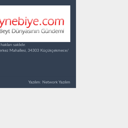
kları saklıdır.
Merkez Mahallesi, 34303 Küçükçekmece/
Yazılım:
Network Yazılım