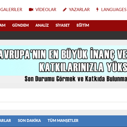
GALERILER
VIDEOLAR
YAZARLAR
LANGUAGES
LAM
GÜNDEM
ANALIZ
SIYASET
EĞITIM
ARLAR
SON DAKIKA
TÜM MANŞETLER