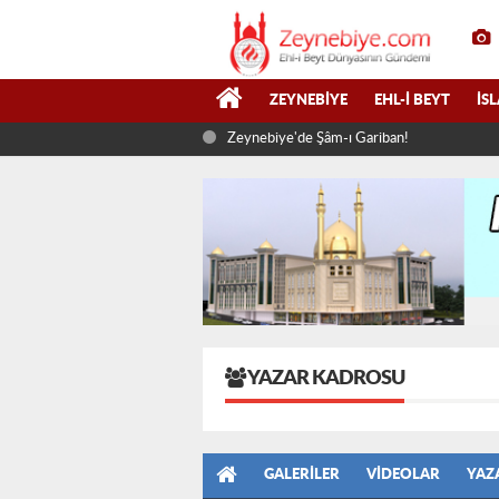
ZEYNEBIYE
EHL-I BEYT
İS
Zeynebiye'de Şâm-ı Gariban!
YAZAR KADROSU
GALERILER
VIDEOLAR
YAZ