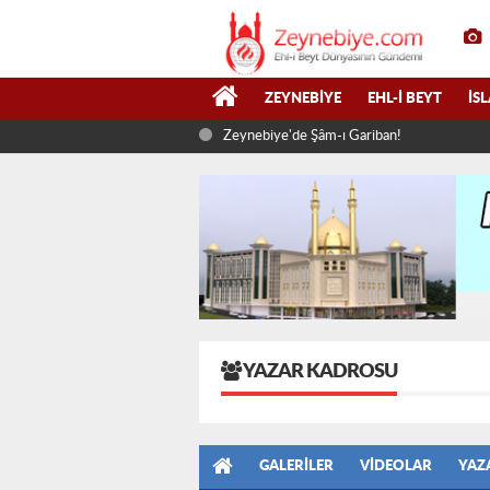
ZEYNEBIYE
EHL-I BEYT
İS
Zeynebiye'de Şâm-ı Gariban!
YAZAR KADROSU
GALERILER
VIDEOLAR
YAZ