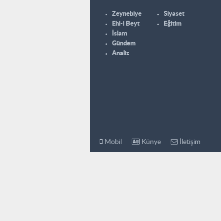
Zeynebiye
Siyaset
Ehl-i Beyt
Eğitim
İslam
Gündem
Analiz
Mobil
Künye
İletişim