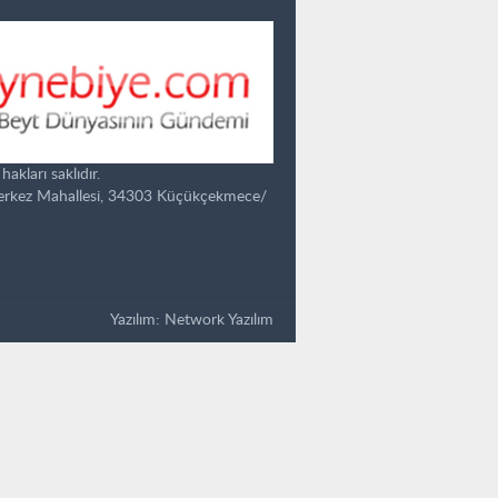
kları saklıdır.
Merkez Mahallesi, 34303 Küçükçekmece/
Yazılım:
Network Yazılım