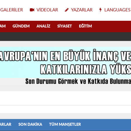
GALERILER
VIDEOLAR
YAZARLAR
LANGUAGES
LAM
GÜNDEM
ANALIZ
SIYASET
EĞITIM
ARLAR
SON DAKIKA
TÜM MANŞETLER