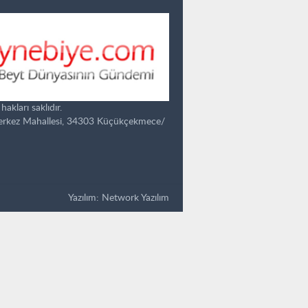
kları saklıdır.
Merkez Mahallesi, 34303 Küçükçekmece/
Yazılım:
Network Yazılım