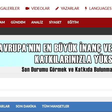
GALERILER
VIDEOLAR
YAZARLAR
LANGUAGES
LAM
GÜNDEM
ANALIZ
SIYASET
EĞITIM
ARLAR
SON DAKIKA
TÜM MANŞETLER