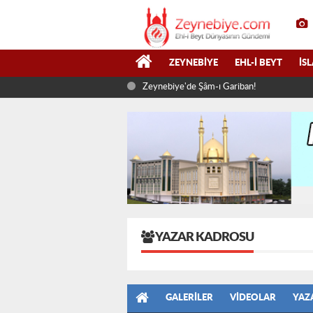
ZEYNEBIYE
EHL-I BEYT
İS
Zeynebiye'de Şâm-ı Gariban!
YAZAR KADROSU
GALERILER
VIDEOLAR
YAZ