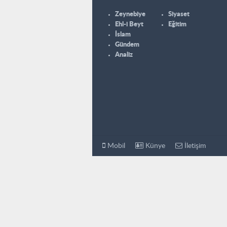
Zeynebiye
Siyaset
Ehl-i Beyt
Eğitim
İslam
Gündem
Analiz
Mobil
Künye
İletişim