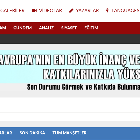
GALERILER
VIDEOLAR
YAZARLAR
LANGUAGES
LAM
GÜNDEM
ANALIZ
SIYASET
EĞITIM
ARLAR
SON DAKIKA
TÜM MANŞETLER