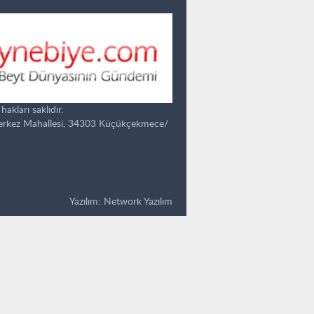
kları saklıdır.
Merkez Mahallesi, 34303 Küçükçekmece/
Yazılım:
Network Yazılım