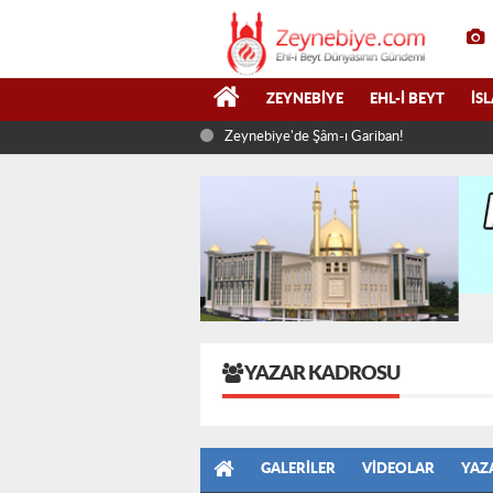
ZEYNEBIYE
EHL-I BEYT
İS
Zeynebiye'de Şâm-ı Gariban!
YAZAR KADROSU
GALERILER
VIDEOLAR
YAZ