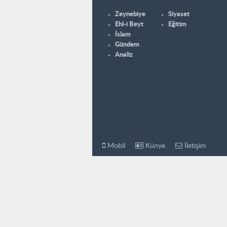
Zeynebiye
Siyaset
Ehl-i Beyt
Eğitim
İslam
Gündem
Analiz
Mobil
Künye
İletişim