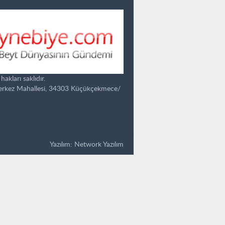
kları saklıdır.
Merkez Mahallesi, 34303 Küçükçekmece/
Yazılım:
Network Yazılım