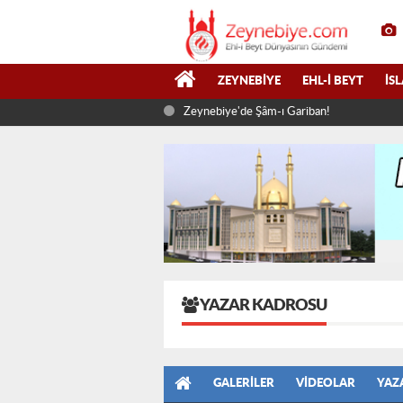
ZEYNEBIYE
EHL-I BEYT
İS
Zeynebiye'de Şâm-ı Gariban!
YAZAR KADROSU
GALERILER
VIDEOLAR
YAZ