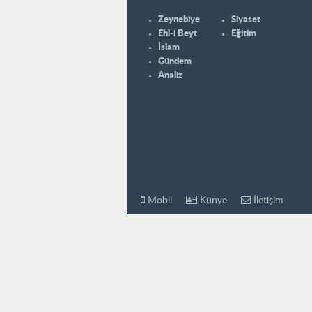
Zeynebiye
Siyaset
Ehl-i Beyt
Eğitim
İslam
Gündem
Analiz
Mobil
Künye
İletişim