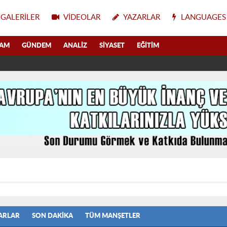
GALERILER
VIDEOLAR
YAZARLAR
LANGUAGES
LAM
GÜNDEM
ANALIZ
SIYASET
EĞITIM
ARLAR
SON DAKIKA
TÜM MANŞETLER