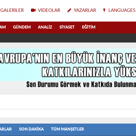
GALERILER
VIDEOLAR
YAZARLAR
LANGUAGES
LAM
GÜNDEM
ANALIZ
SIYASET
EĞITIM
ARLAR
SON DAKIKA
TÜM MANŞETLER