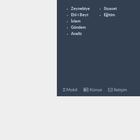
Zeynebiye
Siyaset
Ehl-i Beyt
Eğitim
İslam
Gündem
Analiz
Mobil
Künye
İletişim