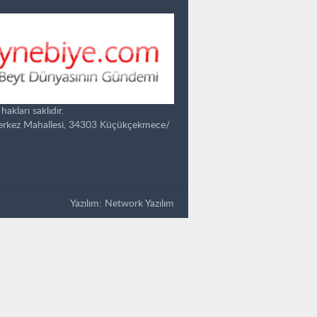
kları saklıdır.
Merkez Mahallesi, 34303 Küçükçekmece/
Yazılım:
Network Yazılım