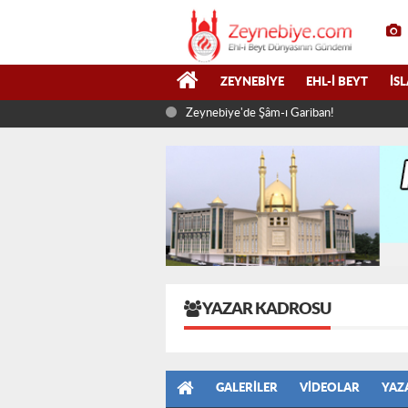
ZEYNEBIYE
EHL-I BEYT
İS
Zeynebiye'de Şâm-ı Gariban!
YAZAR KADROSU
GALERILER
VIDEOLAR
YAZ