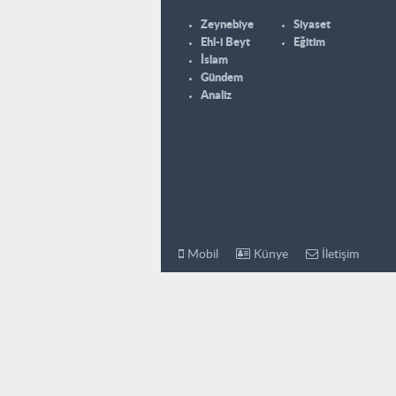
Zeynebiye
Siyaset
Ehl-i Beyt
Eğitim
İslam
Gündem
Analiz
Mobil
Künye
İletişim