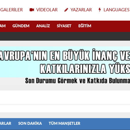
GALERILER
VIDEOLAR
YAZARLAR
LANGUAGES
LAM
GÜNDEM
ANALIZ
SIYASET
EĞITIM
ARLAR
SON DAKIKA
TÜM MANŞETLER