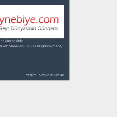
kları saklıdır.
Merkez Mahallesi, 34303 Küçükçekmece/
Yazılım:
Network Yazılım