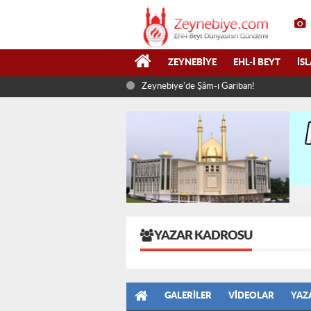
ZEYNEBIYE
EHL-I BEYT
İS
Zeynebiye'de Şâm-ı Gariban!
YAZAR KADROSU
GALERILER
VIDEOLAR
YAZ