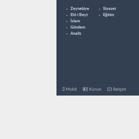
Zeynebiye
Siyaset
Ehl-i Beyt
Eğitim
İslam
Gündem
Analiz
Mobil
Künye
İletişim