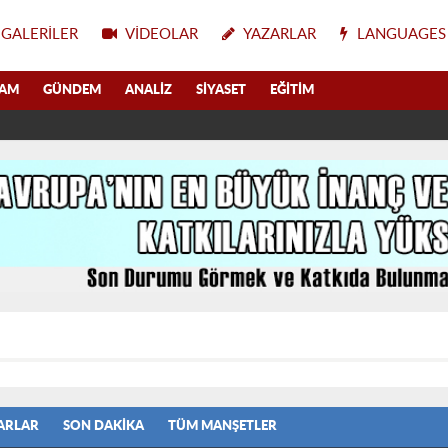
GALERILER
VIDEOLAR
YAZARLAR
LANGUAGES
LAM
GÜNDEM
ANALIZ
SIYASET
EĞITIM
ARLAR
SON DAKIKA
TÜM MANŞETLER