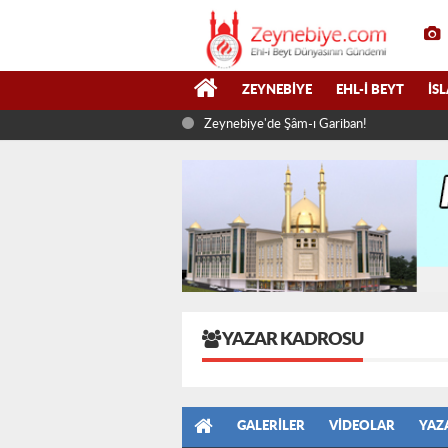
ZEYNEBIYE
EHL-I BEYT
İS
Zeynebiye'de Şâm-ı Gariban!
YAZAR KADROSU
GALERILER
VIDEOLAR
YAZ