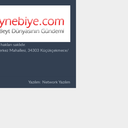
kları saklıdır.
Merkez Mahallesi, 34303 Küçükçekmece/
Yazılım:
Network Yazılım